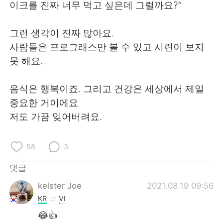
Deutsch
日本語
이크를 진짜 너무 먹고 싶은데 그럴까요?”
Русский
ไทย
그런 생각이 진짜 많아요.
사람들은 프로그래스만 볼 수 있고 시련이 보지
Indonesia
Italiano
못 해요.
Türkçe
Tiếng Việt
음식은 행복이죠. 그리고 건강은 세상에서 제일
중요한 거이에요
Português
저도 가끔 잊어버려요.
58
3
댓글
kelster Joe
2021.08.19 09:56
KR
VI
😂👍