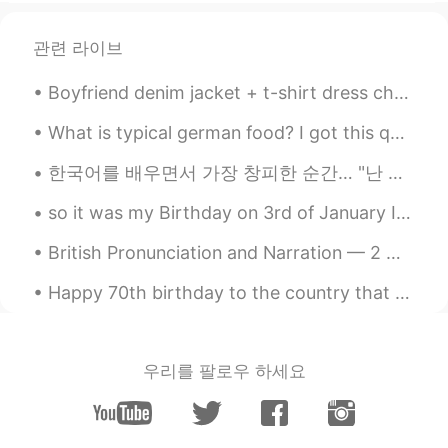
그런 생각이 많
이 들어
요.
관련 라이브
사람들은
프로그래스
만 볼 수 있고 시련
이
보지 못 해요.
Boyfriend denim jacket + t-shirt dress checked! Fashion is all about mixing confidence, creativit...
사람들은
과정
만 볼 수 있고 시련
은
보지
What is typical german food? I got this question so often. So let me share some good food with yo...
못 해요.
한국어를 배우면서 가장 창피한 순간… "난 오늘 쉬었어" 라고 말하는 것 대신에 "난 오늘 쉬했어" 라고 했어요…..ㅋㅋㅋㅋㅋ 이거는 이볼킥 할 감이야….ㅠㅠㅠㅠ Emb...
그리고 건강은 세상에서 제일 중요한 거
이에
요
so it was my Birthday on 3rd of January I spent it with my family and it was really great, we did...
그리고 건강은 세상에서 제일 중요한 거
British Pronunciation and Narration — 2 🇬🇧 Harry Potter and the Deathly Hallows Chapter 17 Bat...
예
요
.
Happy 70th birthday to the country that has taken me in and shown me a whole new world. To me as ...
저
도
가끔 잊어버려요.
저
는 이걸
가끔 잊어버려요.
우리를 팔로우 하세요
semin jeon
2021.08.19 09:00
KR
EN
운동을 하는 첫 번째 이유는 운동을 좋아