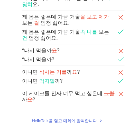
딪혀
요.
제 몸은 좋은데 가끔 거울
을
보고 제가
보는
걸
엄청 싫어요.
제 몸은 좋은데 가끔 거울
속
나를
보는
건
엄청 싫어요.
“다시 먹을까
요
?
“다시 먹을까?
아니면
식사는 거를
까
요
?
아니면
먹지말
까?
이 케이크를 진짜 너무 먹고 싶은데
그럴
까
요
?
이 케이크를 진짜 너무 먹고 싶은데
먹어
버릴
까?
HelloTalk을 열고 대화에 참여합니다
그런 생각이
진짜
많
아
요.