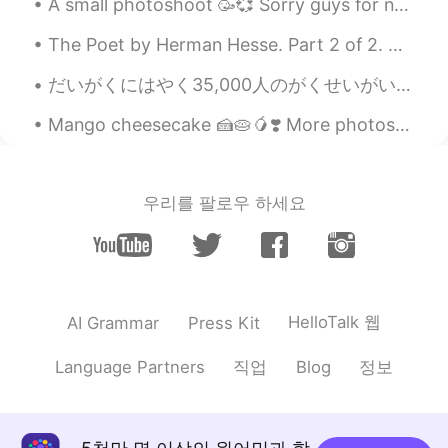
A small photoshoot 🥳💞 Sorry guys for not answering any messages😭 I’ve been busy and today I am go...
でもそれと逆に苦労して
あ
けば、後で
楽ができるという意味も含
み
ます。
The Poet by Herman Hesse. Part 2 of 2. The temples of the gods are mine also, and mine the ari...
でもそれと逆に苦労して
い
けば、後で
だいがくにはやく35,000人のがくせいがいます。- The university (University of Colorado Boulder) has about 35,000 stude...
楽ができるという意味も含
まれてい
ま
す。
Mango cheesecake 🍰🥧🥭❣️ More photos of no bake mango cheesecake. It tastes delicious, I had a sl...
himys
2020.09.26 14:15
JP
EN
우리를 팔로우 하세요
残念ですが、また増えました。
HelloTalk 웹
AI Grammar
Press Kit
직업
정보
Language Partners
Blog