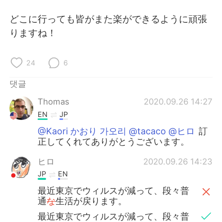
Deutsch
日本語
どこに行っても皆がまた楽ができるように頑張
Русский
ไทย
りますね！
Indonesia
Italiano
24
6
Türkçe
Tiếng Việt
댓글
Thomas
2020.09.26 14:27
Português
EN
JP
@Kaori かおり 가오리 @tacaco @ヒロ
訂
正してくれてありがとうございます。
ヒロ
2020.09.26 14:23
JP
EN
最近東京でウィルスが減って、段々普
通
な
生活が戻ります。
最近東京でウィルスが減って、段々普