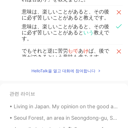
意味は、楽しいことがあると、その後
に必ず苦しいことがあると教えです。
意味は、楽しいことがあると、その後
に必ず苦しいことがあると
いう
教えで
す。
でもそれと逆に苦労
して
あ
け
ば、後で
楽ができるという意味も含みます。
でもそれと逆に苦労あ
れ
ば、後で楽が
HelloTalk을 열고 대화에 참여합니다
できるという意味も含みます。
Kaori かおり 가오리
2020.09.26 14:21
관련 라이브
JP
KR
みんなで乗り越えていきましょう！
Living in Japan. My opinion on the good and bad. Good 🙂 1. People are really nice here. One of th...
Kaori かおり 가오리
2020.09.26 14:20
Seoul Forest, an area in Seongdong-gu, Seoul. Most of Seoul Forest is a large park, with various ...
JP
KR