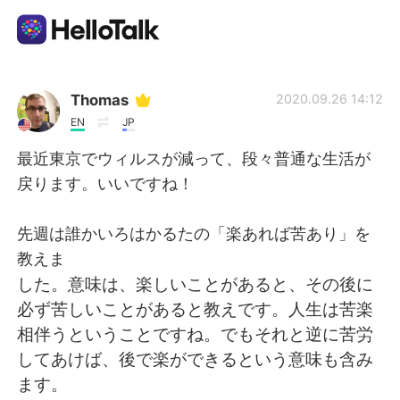
언어 교환 앱
Thomas
2020.09.26 14:12
EN
JP
AI Grammar Checker
最近東京でウィルスが減って、段々普通な生活が
戻ります。いいですね！
한국어
先週は誰かいろはかるたの「楽あれば苦あり」を
教えま
English
简体中文
した。意味は、楽しいことがあると、その後に
必ず苦しいことがあると教えです。人生は苦楽
繁體中文
Español
相伴うということですね。でもそれと逆に苦労
してあけば、後で楽ができるという意味も含み
العربية
Français
ます。