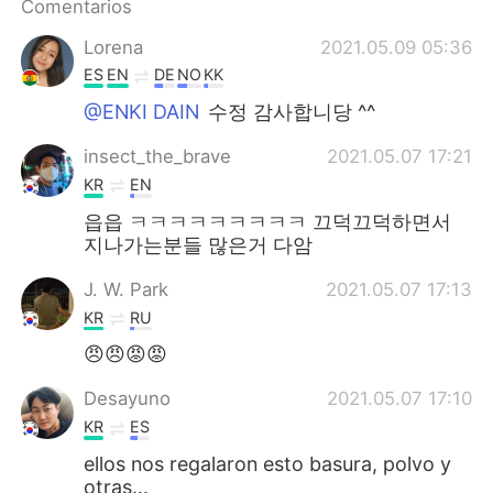
Comentarios
日本語
한국어
Lorena
2021.05.09 05:36
Русский
ไทย
ES
EN
DE
NO
KK
@ENKI DAIN
수정 감사합니당 ^^
Indonesia
Italiano
insect_the_brave
2021.05.07 17:21
Türkçe
Tiếng Việt
KR
EN
읍읍 ㅋㅋㅋㅋㅋㅋㅋㅋㅋ 끄덕끄덕하면서
Português
지나가는분들 많은거 다암
J. W. Park
2021.05.07 17:13
KR
RU
😠😠😡😡
Desayuno
2021.05.07 17:10
KR
ES
ellos nos regalaron esto basura, polvo y
otras...