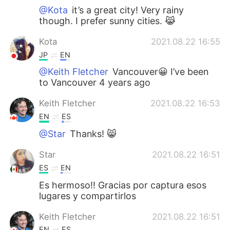
@Kota
it’s a great city! Very rainy
though. I prefer sunny cities. 😹
Kota
2021.08.22 16:55
JP
EN
@Keith Fletcher
Vancouver😀 I’ve been
to Vancouver 4 years ago
Keith Fletcher
2021.08.22 16:53
EN
ES
@Star
Thanks! 😸
Star
2021.08.22 16:51
ES
EN
Es hermoso!! Gracias por captura esos
lugares y compartirlos
Keith Fletcher
2021.08.22 16:51
EN
ES