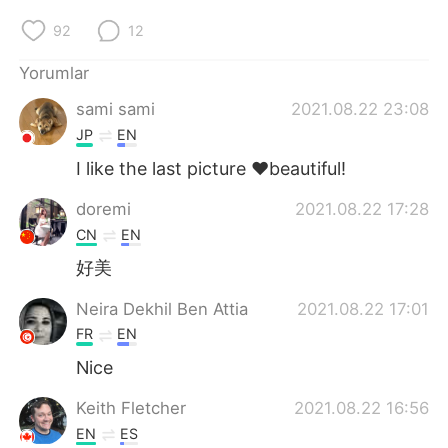
Deutsch
日本語
92
12
한국어
Русский
Yorumlar
ไทย
Indonesia
sami sami
2021.08.22 23:08
JP
EN
Italiano
Tiếng Việt
I like the last picture ❤️beautiful!
Português
doremi
2021.08.22 17:28
CN
EN
好美
Neira Dekhil Ben Attia
2021.08.22 17:01
FR
EN
Nice
Keith Fletcher
2021.08.22 16:56
EN
ES