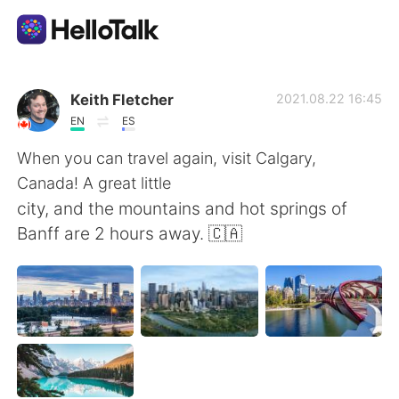
Dil Değişimi Uygulaması
Keith Fletcher
2021.08.22 16:45
EN
ES
AI Grammar Checker
When you can travel again, visit Calgary,
Canada! A great little
Türkçe
city, and the mountains and hot springs of
Banff are 2 hours away. 🇨🇦
English
简体中文
繁體中文
Español
العربية
Français