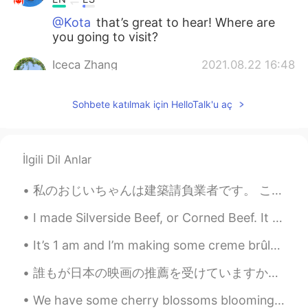
@Kota
that’s great to hear! Where are
you going to visit?
Iceca Zhang
2021.08.22 16:48
CN
EN
Sohbete katılmak için HelloTalk'u aç
Amazing
Kota
2021.08.22 16:47
JP
EN
İlgili Dil Anlar
I’m gonna go Canada next year!!
私のおじいちゃんは建築請負業者です。 これは彼の犬、パティです! 昨日、おじいちゃんはこの写真をフェイスブックに投稿しました。 「かわいいだろう？ 彼女は俺みたい！」と言いました。 投稿がとて...
Lei
2021.08.22 16:47
I made Silverside Beef, or Corned Beef. It is made by boiling it in water with vinegar and black ...
CN
EN
Canada is not a friendly country.
It’s 1 am and I’m making some creme brûlée haha 🤣 can’t sleep! Craving for something sweet. Oh my...
Belén
2021.08.22 16:46
誰もが日本の映画の推薦を受けていますか？ 私はほとんどの映画ジャンルが好きです。私は是枝宏和の作品、スタジオジブリ作品、細田守の作品のファンです。 -ありがとう！ Does anyone ...
ES
EN
We have some cherry blossoms blooming in Vancouver! It’s really beautiful. It’s too bad that we c...