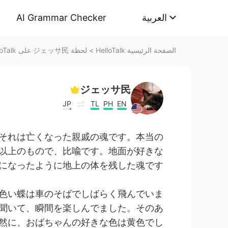
AI Grammar Checker
العربية
لحظة ジェッサ民 على HelloTalk
>
الصفحة الرئيسية HelloTalk
ジェッサ民
JP
TL
PH
EN
それは亡くなった親戚の魂です。本当の
以上のもので、比喩です。地面が好きな
になったように地上の体を残した魂です。
色い蝶は車のそばでしばらく飛んでいま
聞いて、瞬間を楽しんでました。そのあ
然に、おばちゃんの好きな色は黄色でし