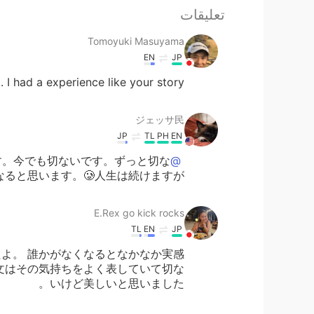
تعليقات
Tomoyuki Masuyama
EN
JP
 I had a experience like your story .
ジェッサ民
JP
TL
PH
EN
す。今でも切ないです。ずっと切な
@E.Rex go kick rocks
なると思います。🥲人生は続けますが。☺️
E.Rex go kick rocks
TL
EN
JP
たよ。 誰かがなくなるとなかなか実感
文はその気持ちをよく表していて切な
いけど美しいと思いました。