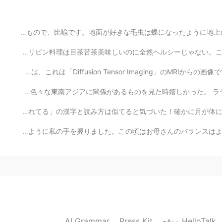
地面が好きな毛虫
が、
蝶になった
今日
は
いつもの田舎の道路
で
運転してる
うちに
黄色い蝶
フィリピンの迷信で、蝶はあなたに近く来たら、それは亡くなった親戚の魂です。本当の現象以上のもので、比喩です。地
ナッシュビルでおしゃれなフィリピンのレストランを見つけました！😳 全部が食べられるかな？ フィリピン料理は目茶
今日
、
いつもの田舎の道路
を
運転してる
と
黄色い蝶
が
勉強しながら、これを見つけました！これは絵画そうですね。でも、実は、これは「Diffusion Tensor 
その蝶とゆっくり運転して、音楽
は
流れ
昨日は「Raya」という映画を観ました。映画の設定は東南アジアで、色々な東南アジアに関係があるものを見た時嬉し
その蝶とゆっくり運転
を
して、音楽
が
流れ
るのを
聞い
猫ちゃんが私の頬を触って、起きちゃった。今寝られない。頬が痛くて腫れている。「腫れてる」と「晴れてる」の漢字と
お母さんとの一番素敵な思い出は彼女と湖岸を歩くことです。私は落ちないためにお母さんはこの写真のように私の手を握
感じが説明できな
く
感じが説明できな
いし
蝶や私が信じてない迷信
蝶や私が信じてない迷信
AI Grammar
Press Kit
موقع HelloTalk
2021.08.28 13:26