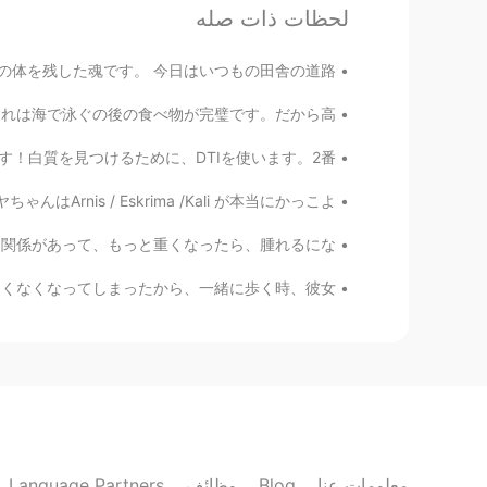
لحظات ذات صله
ように
、
地上
に
体を残した魂です。
は
車のそばでしばらく飛んでいま
面が好きな毛虫は蝶になったように地上の体を残した魂です。 今日はいつもの田舎の道路...
した。
苦茶美味しいのに全然ヘルシーじゃない。これは海で泳ぐの後の食べ物が完璧です。だから高...
車のそばでしばらく飛んでいまし
た。
Imaging」のMRIからの画像です！白質を見つけるために、DTIを使います。2番...
て
聞いて、瞬間を楽しんでました。
かった。 ラヤちゃんはArnis / Eskrima /Kali が本当にかっこよ...
て、
その
瞬間を
、
楽しんで
い
まし
読み方は似てると気づいた！確かに月が体に関係があって、もっと重くなったら、腫れるにな...
た。
りました。この頃はお母さんのバランスはよくなくなってしまったから、一緒に歩く時、彼女...
て
言葉が出てこないくらい切ない。
、
言葉が出てこないくらい切ない。
の話だけについて書き表
せ
ました。
の話だけについて書き表
し
ました。
Language Partners
وظائف
Blog
معلومات عنا
Toshi