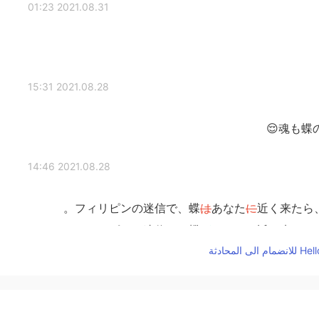
2021.08.31 01:23
2021.08.28 15:31
魂も蝶
2021.08.28 14:46
フィリピンの迷信で、蝶
は
あなた
に
近く来たら
フィリピンの迷信で、蝶
が
あなた
の
近く来たら
本
地面が好きな毛虫
は
蝶になっ