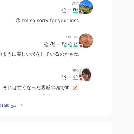
yuri
JP
EN
I’m so sorry for your loss 😢
kimura
EN
CN
KR
EN
JP
のように美しい形をしているのかもね😌
nao
EN
JP
、それは亡くなった親戚の魂です。
、それは亡くなった親戚の魂です。
افتح HelloTalk للانضمام الى المحادثة
当の現象
以上のもの
で、比喩です。
本当の現象で
はなく
、比喩です。
たように地上
の
体を残した魂です。