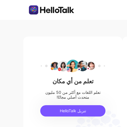
تعلم من أي مكان
تعلم اللغات مع أكثر من 50 مليون
متحدث أصلي مجانًا!
تنزيل HelloTalk