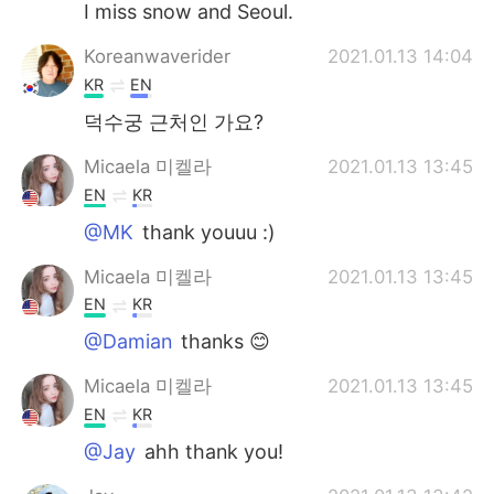
I miss snow and Seoul.
Koreanwaverider
2021.01.13 14:04
KR
EN
덕수궁 근처인 가요?
Micaela 미켈라
2021.01.13 13:45
EN
KR
@MK
thank youuu :)
Micaela 미켈라
2021.01.13 13:45
EN
KR
@Damian
thanks 😊
Micaela 미켈라
2021.01.13 13:45
EN
KR
@Jay
ahh thank you!