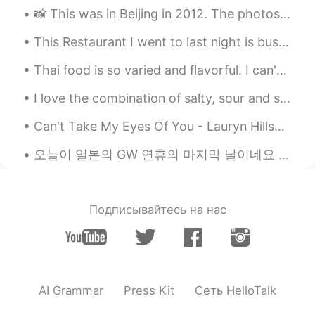
분위기 좋네요^^
📸 This was in Beijing in 2012. The photos are bad quality as they were taken on an old blackberry...
This Restaurant I went to last night is bussin 💯 The owner is The Chef The Waiter The Entertainer...
Thai food is so varied and flavorful. I can't wait to go back and try more! 😋🤤 #BestFoodEver #Bes...
I love the combination of salty, sour and spicy. Anything pickled is a winner in my books. When...
Can't Take My Eyes Of You - Lauryn Hills🥀🌜 I need u bby And if it's quite all right I need u bby...
오늘이 일본의 GW 연휴의 마지막 날이네요 한국도 오늘 쉬는 날이어서 긴 주말을 가지게 됐고요 하지만 연휴동안 쉬지 못한 사람들도 많아요 GW 연휴동안 몇명의 일본분들의 글을...
Подписывайтесь на нас
AI Grammar
Press Kit
Сеть HelloTalk