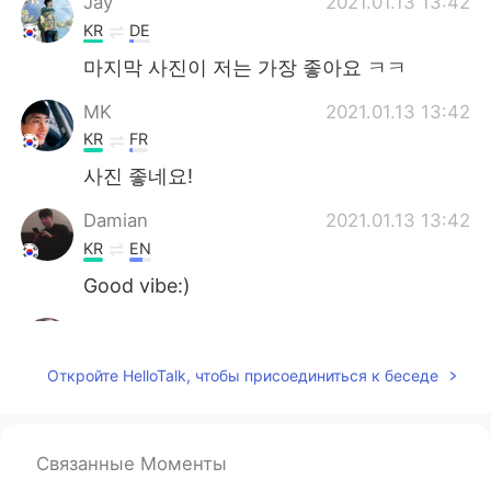
Jay
2021.01.13 13:42
KR
DE
마지막 사진이 저는 가장 좋아요 ㅋㅋ
MK
2021.01.13 13:42
KR
FR
사진 좋네요!
Damian
2021.01.13 13:42
KR
EN
Good vibe:)
Micaela 미켈라
2021.01.13 13:40
EN
KR
Откройте HelloTalk, чтобы присоединиться к беседе
@Jun
감사합니다 :)
Jun
2021.01.13 13:38
Связанные Моменты
KR
EN