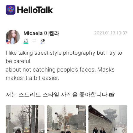
Приложение для Языкового Обмена
Micaela 미켈라
2021.01.13 13:37
EN
KR
AI Grammar Checker
I like taking street style photography but I try to
be careful
Русский
about not catching people’s faces. Masks
makes it a bit easier.
English
简体中文
저는 스트리트 스타일 사진을 좋아합니다 📸
繁體中文
Español
العربية
Français