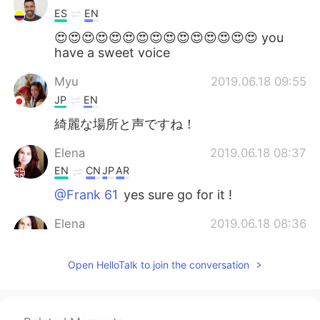
ES
EN
😍😍😍😍😍😍😍😍😍😍😍😍😍😍😍 you
have a sweet voice
Myu
2019.06.18 09:55
JP
EN
綺麗な場所と声ですね！
Elena
2019.06.18 08:37
EN
CN
JP
AR
@Frank 61
yes sure go for it !
Elena
2019.06.18 08:36
EN
CN
JP
AR
Open HelloTalk to join the conversation
@Daniela
yes it is 😊
Elena
2019.06.18 08:36
EN
CN
JP
AR