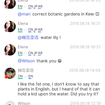
Elena
2019.06.18 16:33
EN
CN
JP
AR
@mari
correct botanic gardens in Kew 😊
Elena
2019.06.18 16:31
EN
CN
JP
AR
@糊言栾语
water lily !
Elena
2019.06.18 16:31
EN
CN
JP
AR
@Wilson
thank you 😁
糊言栾语
2019.06.18 14:04
CN
EN
I like the 1st one, I don't know to say that
plants in English, but I heard of that it can
hold a kid upon the water. Did you try it?
Wilson
2019.06.18 12:19