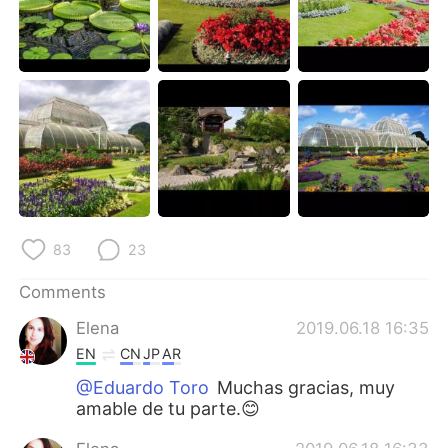
日本語
한국어
Русский
ไทย
Indonesia
Italiano
Türkçe
Tiếng Việt
Português
83
23
Comments
Elena
2019.06.18 16:35
EN
CN
JP
AR
@Eduardo Toro
Muchas gracias, muy
amable de tu parte.😊