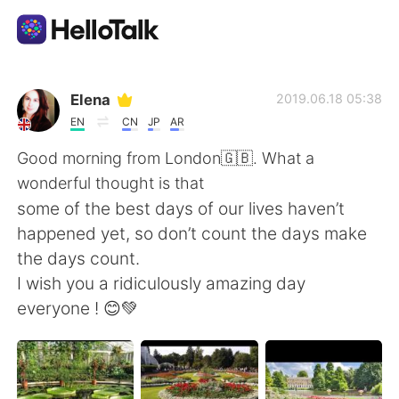
Language Exchange App
Elena
2019.06.18 05:38
EN
CN
JP
AR
AI Grammar Checker
Good morning from London🇬🇧. What a
wonderful thought is that
English
some of the best days of our lives haven’t
happened yet, so don’t count the days make
the days count.
简体中文
繁體中文
I wish you a ridiculously amazing day
everyone ! 😊💚
Español
العربية
Français
Deutsch