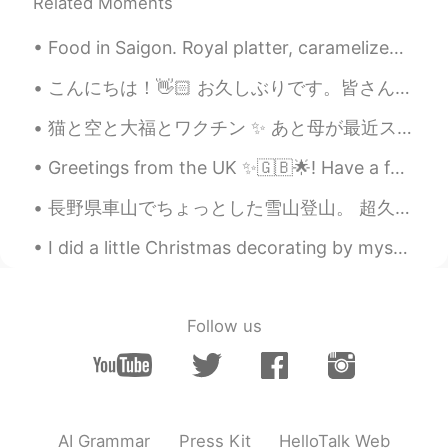
Related Moments
@raul.mx
I’m glad it is helping 😊
Food in Saigon. Royal platter, caramelized pork (thit kho tieu?) together with Vietnamese rice an...
Elena
2019.06.18 08:36
こんにちは！👋🏻 お久しぶりです。皆さんは元気ですか？ 最近は友達と一緒に炭焼きの料理を食べに行きました。👯‍♀️ あの店は「炭火焼御膳 日本橋けいすけ」です。 美味しすぎたので、2回レストラ...
EN
CN
JP
AR
@SMariel
it is isn’t it 😊
猫と空と大福とワクチン ✨ あと母が最近スマホデビューしました。 スタンプの使い方がかわいいです 笑 ❶ Eくん家のおじいちゃんネコ 🐈 ❷ 夕焼けの写真は運転中だったので妹に撮ってもら...
Elena
2019.06.18 08:35
Greetings from the UK ✨🇬🇧🌟! Have a fabulous day everyone ! Happy Tuesday ! 💜💜💜💜 Tower Bridg...
EN
CN
JP
AR
長野県車山でちょっとした雪山登山。 超久しぶりですが、とても楽しかったてます。登山者・観光客もほぼいなくてコロナ禍でも割と安心して行けるかなという印象でした。 青空は本当に素敵ですね❄️ Ca...
@..
cheers 😊
I did a little Christmas decorating by myself. I don’t know why I did it since I won’t have anyon...
..
2019.06.18 07:56
CN
EN
I like yours accent 😊
Follow us
Joy Wong
2019.06.18 07:31
CN
EN
I'm glad that I can learn from the
AI Grammar
Press Kit
HelloTalk Web
authentic British accent.