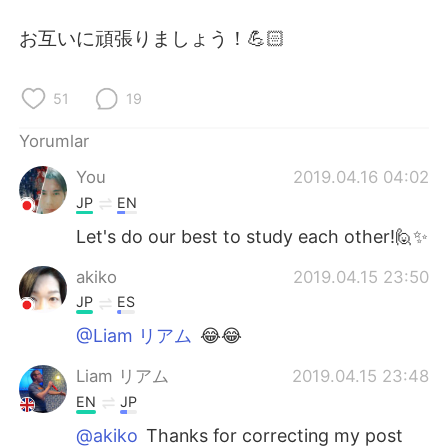
Deutsch
日本語
お互いに頑張りましょう！💪🏻
한국어
Русский
51
19
ไทย
Indonesia
Yorumlar
Italiano
Tiếng Việt
You
2019.04.16 04:02
JP
EN
Português
Let's do our best to study each other!🙋✨
akiko
2019.04.15 23:50
JP
ES
@Liam リアム
😂😂
Liam リアム
2019.04.15 23:48
EN
JP
@akiko
Thanks for correcting my post