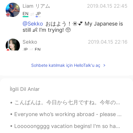
Liam リアム
2019.04.15 22:45
EN
JP
@Sekko
おはよう！☀️💕 My Japanese is
still 👶 I’m trying! 🥺
Sekko
2019.04.15 22:16
JP
EN
おはよう🎵🌸 How is your Japanese study
Sohbete katılmak için HelloTalk'u aç
❔🤗
ひまわり
2019.04.15 19:01
JP
EN
İlgili Dil Anlar
友達になって😁よろしくおねがいします！
こんばんは。今日から七月ですね。今年の夏休みはアメリカに帰れそうもないです。この代わりに、どこかのリゾート🏝で一週間のんびりしたいです。そのために、毎日残業しています。💪💦 ちなみに、今日は晩御...
Liam リアム
2019.04.15 15:28
Everyone who’s working abroad - please tell me your story! ✨ I think it’s such a dream to be able...
EN
JP
@Emilie
こんばんは！ はじめまして😊
Looooongggg vacation begins! I'm so happy that I could finally can sleep all day long and don't h...