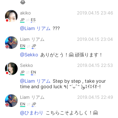
😂
akiko
2019.04.15 23:46
JP
ES
@Liam リアム
???
Liam リアム
2019.04.15 23:04
EN
JP
@Sekko
ありがとう！🤗 頑張ります！
Sekko
2019.04.15 22:53
JP
EN
@Liam リアム
Step by step , take your
time and good luck ٩( ˶˙ᴗˆ˶ )وｴｲｴｲｵｰ!
Liam リアム
2019.04.15 22:49
EN
JP
@ひまわり
こちらこそよろしく！🤗