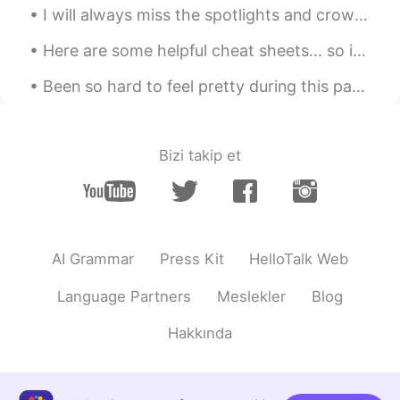
Liam リアム
2019.04.15 15:27
I will always miss the spotlights and crowds . The stage will always have a special place in my h...
EN
JP
Here are some helpful cheat sheets... so if your confused on some English abbreviations or some c...
@akiko
ありがとうございます🙈
Been so hard to feel pretty during this pandemic.. finally got ready to go out. Not a big event b...
Emilie
2019.04.15 15:01
JP
FR
こんばんは！
Bizi takip et
akiko
2019.04.15 15:00
JP
ES
ここ
に
もっと友達を作りたい！
AI Grammar
Press Kit
HelloTalk Web
ここ
で
もっと友達を作りたい！
Language Partners
Meslekler
Blog
Liam リアム
2019.04.15 15:00
Hakkında
EN
JP
@伊藤 慎吾
ありがとう🥺