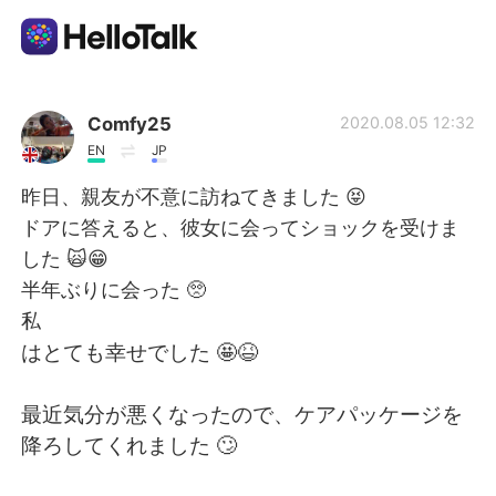
แอปแลกเปลี่ยนทางภาษา
Comfy25
2020.08.05 12:32
EN
JP
AI Grammar Checker
昨日、親友が不意に訪ねてきました 😝
ドアに答えると、彼女に会ってショックを受けま
ไทย
した 🙀😁
半年ぶりに会った 🥺
私
English
简体中文
はとても幸せでした 🤩😆
繁體中文
Español
最近気分が悪くなったので、ケアパッケージを
降ろしてくれました 🙄
العربية
Français