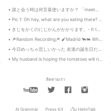
誰と会う時は何言葉使いますか？ 「meet」と言っちゃいそう人が多いと思いますが、実はそれは違いますよ😁 「また違うのかぁーー」ごめんごめん、だけど本当に。 簡単に説明します。 Meetは初めて...
Pic 1: Oh hey, what are you eating there? It looks good. 😍 Pic 2: Huh? Me? No no, nothing. Don't...
きじをかくのにじかんがかかります。- It takes me a long time to write a post. 🤓 This is the second part of my stor...
🎆Random Recording🎆 🧨Madrid 🐂🐃 When you think of Europe, does Spain ever come to mind? What ...
今日めっちゃ悲しいかった 友達の誕生日だったので、特別にレストランを予約して花を用意しましたが、デートに来ませんでした。待っている間にお茶を注文しました 私は1時間30分待ったが、結局彼女は来な...
My husband is hoping the tomatoes will ripen, but highly unlikely since it’s been chilly here. We...
ติดตามเรา
AI Grammar
Press Kit
เว็บ HelloTalk