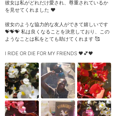
Deutsch
日本語
彼女は私がどれだけ愛され、尊重されているか
を見せてくれました ❤
한국어
Русский
彼女のような協力的な友人ができて嬉しいです
Indonesia
Italiano
💝💝💝 私は良くなることを決意しており、この
ようなことは私をとても助けてくれます 🥰
Türkçe
Tiếng Việt
I RIDE OR DIE FOR MY FRIENDS 🖤💕🖤
Português