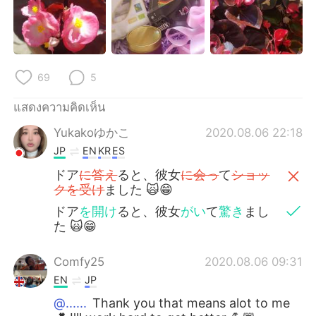
69
5
แสดงความคิดเห็น
Yukakoゆかこ
2020.08.06 22:18
JP
EN
KR
ES
ドア
に答え
ると、彼女
に会っ
て
ショッ
クを受け
ました 🙀😁
ドア
を開け
ると、彼女
がい
て
驚き
まし
た 🙀😁
Comfy25
2020.08.06 09:31
EN
JP
@......
Thank you that means alot to me