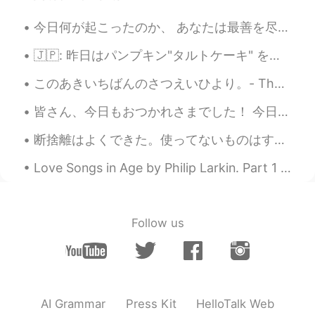
今日何が起こったのか、 あなたは最善を尽くしました。👏🏻🙇🏻‍♀️ あなたは一日を通してそれを成し遂げました。 深呼吸する、 肩をリラックスさせて、手放します。🍃❤️ Whatever hap...
🇯🇵: 昨日はパンプキン"タルトケーキ" を手作りました！自分のレシピです！ 最近は同僚から新しいノートをもらったの中に新しいレシピを書きのが決めた！このレシピはめっちゃ楽しかったです！ 沢山の...
このあきいちばんのさつえいひより。- The best day for photography this fall. ☀️ It was a most beautiful Sunday wit...
皆さん、今日もおつかれさまでした！ 今日は生徒たちが教室のホワイトボードに「我々は宿題いらん！」っていっぱい書いた(笑) 小学生なのに完璧な英語を書いてくれたから教師として嬉しいけどいらないこ...
断捨離はよくできた。使ってないものはすべて寄付したり捨てたりした。僕の心も部屋の感じもが軽くなってきた。 I've finally finished my decluttering. All ...
Love Songs in Age by Philip Larkin. Part 1 of 2. She kept her songs, they took so little space...
Follow us
AI Grammar
Press Kit
HelloTalk Web