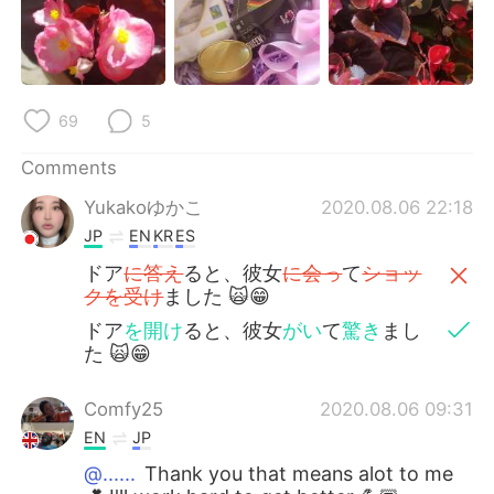
69
5
Comments
Yukakoゆかこ
2020.08.06 22:18
JP
EN
KR
ES
ドア
に答え
ると、彼女
に会っ
て
ショッ
クを受け
ました 🙀😁
ドア
を開け
ると、彼女
がい
て
驚き
まし
た 🙀😁
Comfy25
2020.08.06 09:31
EN
JP
@......
Thank you that means alot to me