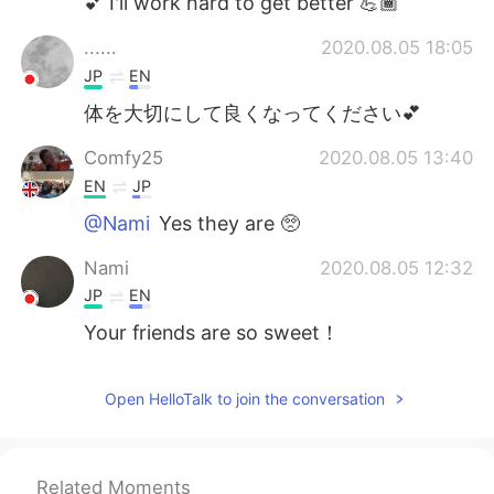
💕 I'll work hard to get better 💪🏾
......
2020.08.05 18:05
JP
EN
体を大切にして良くなってください💕
Comfy25
2020.08.05 13:40
EN
JP
@Nami
Yes they are 🥺
Nami
2020.08.05 12:32
JP
EN
Your friends are so sweet！
Open HelloTalk to join the conversation
Related Moments