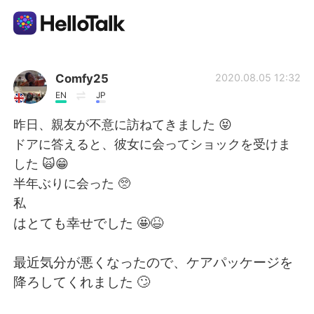
Language Exchange App
Comfy25
2020.08.05 12:32
EN
JP
AI Grammar Checker
昨日、親友が不意に訪ねてきました 😝
ドアに答えると、彼女に会ってショックを受けま
English
した 🙀😁
半年ぶりに会った 🥺
私
简体中文
繁體中文
はとても幸せでした 🤩😆
Español
العربية
最近気分が悪くなったので、ケアパッケージを
降ろしてくれました 🙄
Français
Deutsch