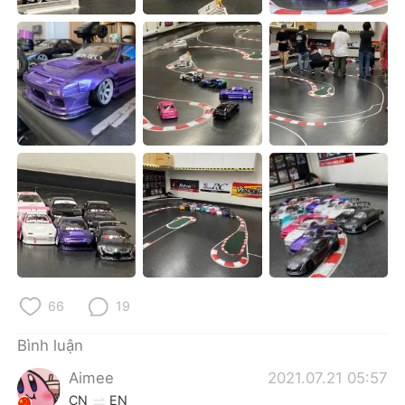
Deutsch
日本語
한국어
Русский
ไทย
Indonesia
Italiano
Türkçe
Português
66
19
Bình luận
Aimee
2021.07.21 05:57
CN
EN