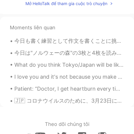
Mở HelloTalk để tham gia cuộc trò chuyện
so cool
SyuxIa
2021.07.18 04:27
Moments liên quan
CN
EN
wow
今日も書く練習として作文を書くことに挑戦してみました🧚‍♀️よく聞かれる質問なのでもし興味があれば最後まで読んでいただけると嬉しいです😊 「どうして日本が好きなんですか？」という質問を1週間...
Shiue
2021.07.18 04:22
今日は"ノルウェーの森"の3枚と4枚を読みました。 そして主人公は新しい友達,Nagasawaに会います。 Nagasawaは賢くて人気も高いけど,彼はすべてのことをゲームに思います。 社会で成...
CN
EN
What do you think Tokyo/Japan will be like in 2030? What will be different 10 years from now and ...
Interesting
I love you and it's not because you make me happy, not because you make me feel special, nor be...
ミミちゃん
2021.07.18 04:20
KR
JP
EN
Patient: “Doctor, I get heartburn every time I eat birthday cake.” Doctor: “Next time, take off t...
🏎💥💥💥💥💥💥💥💥
🇯🇵 コロナウイルスのために、3月23日にイギリスで外出禁止が始まったから、人々が家にいなければならない。 1日2回以下、ちょっと散歩や大切なものだけの買い物に出かけることは許可されているが、そ...
刘玉莹
2021.07.18 04:19
CN
EN
Theo dõi chúng tôi
cool