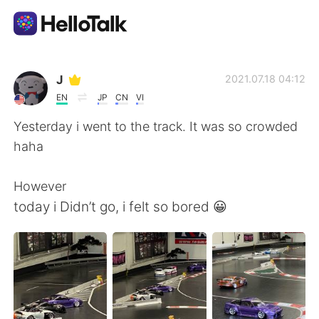
Ứng dụng trao đổi ngôn ngữ
J
2021.07.18 04:12
EN
JP
CN
VI
AI Grammar Checker
Yesterday i went to the track. It was so crowded
haha
Tiếng Việt
However
today i Didn’t go, i felt so bored 😀
English
简体中文
繁體中文
Español
العربية
Français