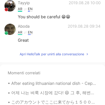
Tayyip
2019.08.28 10:00
AR
EN
You should be careful 😁😁
Aboda
2019.08.28 09:34
AR
EN
Great
Apri HelloTalk per unirti alla conversazione
Momenti correlati
After eating lithuanian national dish - Cepelinai.... My daughter in full knocked out😂🤣😂🤣😂🤣😂🤣
어제 나는 벼룩 시장에 갔다! 😄 그 후, 해변에서 운동을 시도했다.ㅎㅎ 昨日、家族とビーチの近くフリーマーケットへ行った。一杯面白いものを見て、古い道具箱を買った。後で、ビーチの...
このアカウントでここに来てから１５００日が経ちましたよ！🙉 以前のアカウントを２年間持っていたので、 HelloTalkを６年以上使用しています（長い休憩あり） つい最近、HelloTalkをよ...