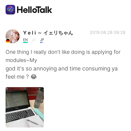
App di scambio linguistico
Y e l i ～ イェリちゃん
2019.08.28 09:28
EN
JP
AI Grammar Checker
One thing I really don't like doing is applying for
modules~My
Italiano
god it's so annoying and time consuming ya
feel me ? 😂
English
简体中文
繁體中文
Español
العربية
Français