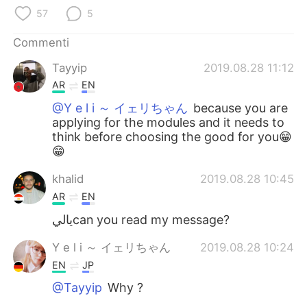
Deutsch
日本語
57
5
한국어
Русский
Commenti
Tayyip
2019.08.28 11:12
ไทย
Indonesia
AR
EN
Türkçe
Tiếng Việt
@Y e l i ～ イェリちゃん
because you are
applying for the modules and it needs to
think before choosing the good for you😁
Português
😁
khalid
2019.08.28 10:45
AR
EN
ياليcan you read my message?
Y e l i ～ イェリちゃん
2019.08.28 10:24
EN
JP
@Tayyip
Why ?