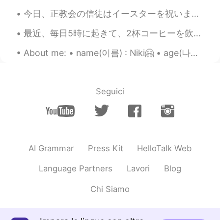
今日、正教会の信徒はイースターを祝います☦️クリーチという特別な甘いパンを作りました。クリーチの飾りは一番面白い部分です😋人は正教会のイースターが好きです✨この日の後、天気が良くなると人は信じて...
最近、毎日5時に起きて、2杯コーヒーを飲んで、言語勉強をして、YouTubeの仕事します。 新しいビデオまだ終わらなかったけど「ちょっと完璧主義だから 笑」 すぐに投稿したい！ あなた達は何か...
About me: • name(이름) : Niki🤗 • age(나이) : 19 • where are you from?(출생지) : Cyprus • height (키) : 16...
Seguici
AI Grammar
Press Kit
HelloTalk Web
Language Partners
Lavori
Blog
Chi Siamo