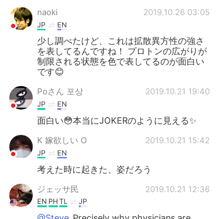
naoki
2019.10.26 03:05
JP
EN
少し調べたけど、これは拡散異方性の強さ
を表してるんですね！ プロトンの広がりが
制限される状態を色で表してるのが面白い
です😊
Poさん 포상
2019.10.21 19:40
JP
EN
面白い😳本当にJOKERのように見える✨
K 嫁欲しい O
2019.10.21 15:42
JP
EN
考えた時に起きた、姿だろう
ジェッサ民
2019.10.21 12:36
EN
PH
TL
JP
@Steve
Precisely why physicians are