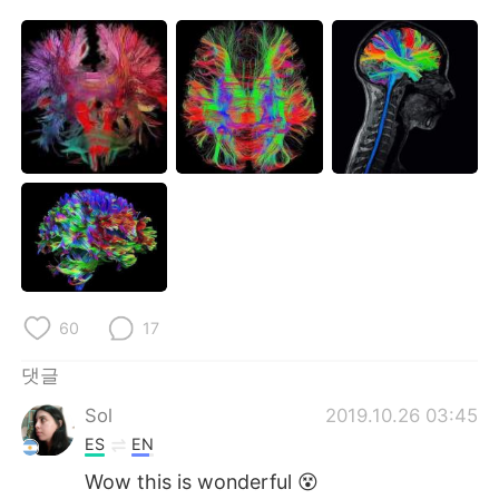
Deutsch
日本語
Русский
ไทย
Indonesia
Italiano
Türkçe
Tiếng Việt
Português
60
17
댓글
Sol
2019.10.26 03:45
ES
EN
Wow this is wonderful 😵