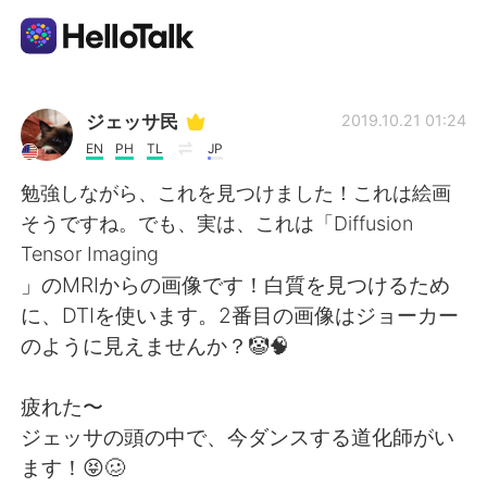
언어 교환 앱
ジェッサ民
2019.10.21 01:24
EN
PH
TL
JP
AI Grammar Checker
勉強しながら、これを見つけました！これは絵画
そうですね。でも、実は、これは「Diffusion
한국어
Tensor Imaging
」のMRIからの画像です！白質を見つけるため
に、DTIを使います。2番目の画像はジョーカー
English
简体中文
のように見えませんか？🤡🧠
繁體中文
Español
疲れた〜
ジェッサの頭の中で、今ダンスする道化師がい
العربية
Français
ます！😝🥴