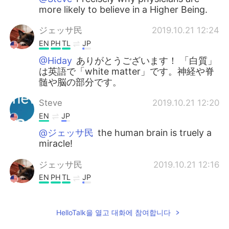
more likely to believe in a Higher Being.
ジェッサ民
2019.10.21 12:24
EN
PH
TL
JP
@Hiday
ありがとうございます！ 「白質」
は英語で「white matter」です。神経や脊
髄や脳の部分です。
Steve
2019.10.21 12:20
EN
JP
@ジェッサ民
the human brain is truely a
miracle!
ジェッサ民
2019.10.21 12:16
EN
PH
TL
JP
@Steve
Right? Made studying visually
stimulating.
HelloTalk을 열고 대화에 참여합니다
ジェッサ民
2019.10.21 12:14