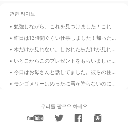
EN
PH
TL
JP
관련 라이브
@masaame
神経学は面白いですね
勉強しながら、これを見つけました！これは絵画そうですね。でも、実は、これは「Diffusion Tensor Imaging」のMRIからの画像です！白質を見つけるために、DTIを使います。2番...
ジェッサ民
2019.10.21 12:13
EN
PH
TL
JP
昨日は13時間ぐらい仕事しました！帰ったあと、そんなに疲れなかったけど、今、起きたばかりなのに、もう疲れてる。😵‍💫やばい。 今日は休みだと思ったけど、また仕事です。😑 悲鳴を上げたい！😖😖😖
@Takashi
ですね？
木だけが見れない。しおれた枝だけが見れない。体には37兆個の細胞が見える。自分を愛するのことを考えるとき、自分用にプレゼントを買うのこととか、サロンに行くのこととか、バスタブでの静かな時間につい...
ジェッサ民
2019.10.21 12:12
いとこからこのプレゼントをもらいました。彼は私が日本とたこ焼きが大好きを知ってるから。😂たこ焼きを作るのは簡単だとだと聞いたけどどどこから始めたらいいのかわかりません。😅助けてー 私へのプレゼ...
EN
PH
TL
JP
今日はお母さんと話してました。彼らの住んでる街のコロナの事態はもっと悪くなってるから外にあまり出られない。今年はお母さんはここに行きたがってるけどコロナのせいで、できません。ママはめっちゃ明るく...
@Miyuki
Exactly!
モンゴメリーはめったに雪が降らないのに極渦のせいで今細雪が降っています。❄️🌨仕事行きたくない〜 一日中はベドで猫ちゃんと遊んで、コーヒーを飲みたい！ 雪が降ってる時、厚い毛皮がある動物の以外は...
Hiday
2019.10.21 03:58
JP
EN
白質って何ですか？病変？
우리를 팔로우 하세요
Hiday
2019.10.21 03:56
JP
EN