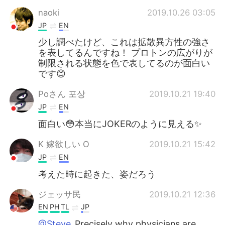
naoki
2019.10.26 03:05
JP
EN
少し調べたけど、これは拡散異方性の強さ
を表してるんですね！ プロトンの広がりが
制限される状態を色で表してるのが面白い
です😊
Poさん 포상
2019.10.21 19:40
JP
EN
面白い😳本当にJOKERのように見える✨
K 嫁欲しい O
2019.10.21 15:42
JP
EN
考えた時に起きた、姿だろう
ジェッサ民
2019.10.21 12:36
EN
PH
TL
JP
@Steve
Precisely why physicians are