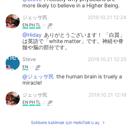
more likely to believe in a Higher Being.
ジェッサ民
2019.10.21 12:24
EN
PH
TL
JP
@Hiday
ありがとうございます！ 「白質」
は英語で「white matter」です。神経や脊
髄や脳の部分です。
Steve
2019.10.21 12:20
EN
JP
@ジェッサ民
the human brain is truely a
miracle!
ジェッサ民
2019.10.21 12:16
EN
PH
TL
JP
@Steve
Right? Made studying visually
stimulating.
Sohbete katılmak için HelloTalk'u aç
ジェッサ民
2019.10.21 12:14