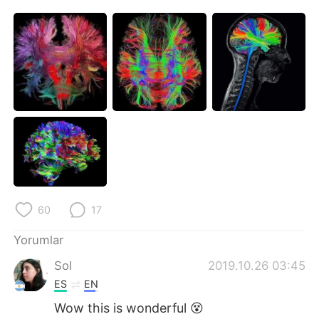
Deutsch
日本語
한국어
Русский
ไทย
Indonesia
Italiano
Tiếng Việt
Português
60
17
Yorumlar
Sol
2019.10.26 03:45
ES
EN
Wow this is wonderful 😵