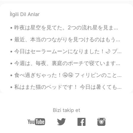
EN
PH
TL
JP
İlgili Dil Anlar
@masaame
神経学は面白いですね
昨夜は星空を見てた。2つの流れ星を見ました！超早かったから望みをできなかった。 太陽は星ですね。十億の星があるから、地球みたいな世界がいくつあるのかな？ ー 明日からまた仕事です。ちょっと悲...
ジェッサ民
2019.10.21 12:13
EN
PH
TL
JP
最近、本当のつながりを見つけるのはもう難しい。人々は本当にお互いに話しないし、ただお互いを楽しませるかな？実質的な会話がない。本当の興味あまりがない。全ては、ただのゲームで、勝つのことばかりが大...
@Takashi
ですね？
今日はセーラームーンになりました！🌙 ブロンドの髪は私に全然合わなくても、セーラームーンの制服が一番可愛いだから、セーラームンを選びました。髪の本当の色は黒だからセーラーマーズになる方がいい...
ジェッサ民
2019.10.21 12:12
今週は、毎夜、裏庭のポーチで寝ています。実は、仕事中にここで寝ちゃった。あとは、ポーチで寝るのは好きになりました。 天気がとても気持ちいい！キャンプみたい。 他の猫と新しい子猫ちゃん(モモちゃん...
EN
PH
TL
JP
食べ過ぎぢゃった！🤤🤤 フィリピンのことを知ってる人へ、これらのフィリピンの食べ物の名前を知ってますか？ 大体、みんなは食べるこどが好きですが、フィリピン人が一番食べるのが好きだと思います❗️...
@Miyuki
Exactly!
私はまた猫のベッドです！ 今日は暑くても、まだ厚い毛布で自分を覆っています。だから、毛布を使用できるのために、サーモスタットの温度はとても寒い。笑笑 めっちゃcounterintuitiveで...
Hiday
2019.10.21 03:58
JP
EN
白質って何ですか？病変？
Bizi takip et
Hiday
2019.10.21 03:56
JP
EN