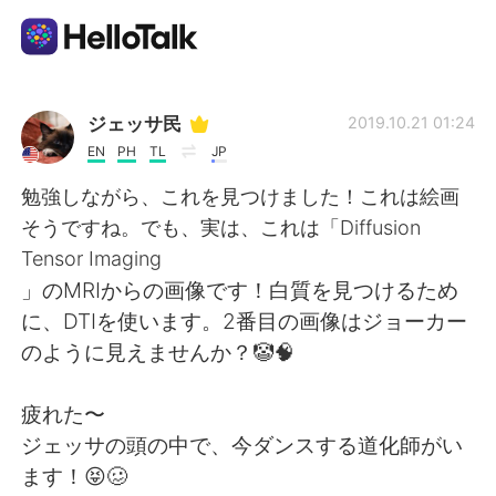
Dil Değişimi Uygulaması
ジェッサ民
2019.10.21 01:24
EN
PH
TL
JP
AI Grammar Checker
勉強しながら、これを見つけました！これは絵画
そうですね。でも、実は、これは「Diffusion
Türkçe
Tensor Imaging
」のMRIからの画像です！白質を見つけるため
に、DTIを使います。2番目の画像はジョーカー
English
简体中文
のように見えませんか？🤡🧠
繁體中文
Español
疲れた〜
ジェッサの頭の中で、今ダンスする道化師がい
العربية
Français
ます！😝🥴