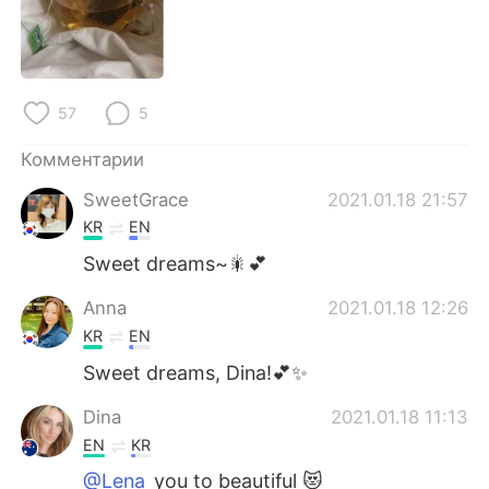
Deutsch
日本語
한국어
ไทย
57
5
Indonesia
Italiano
Комментарии
Türkçe
Tiếng Việt
SweetGrace
2021.01.18 21:57
Português
KR
EN
Sweet dreams~🎇💕
Anna
2021.01.18 12:26
KR
EN
Sweet dreams, Dina!💕✨
Dina
2021.01.18 11:13
EN
KR
@Lena
you to beautiful 😻