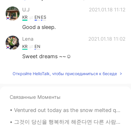
U.J
2021.01.18 11:12
KR
EN
ES
Good a sleep.
Lena
2021.01.18 11:02
KR
EN
Sweet dreams ~~☺
Откройте HelloTalk, чтобы присоединиться к беседе
Связанные Моменты
Ventured out today as the snow melted quickly. went to Tommy Bahama, it was okay...limited menu. ...
그것이 당신을 행복하게 해준다면 다른 사람들에게 말이되지 않아도됩니다. If it makes you happy, it doesn’t have to make sense to ...