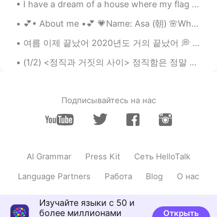
I have a dream of a house where my flag flies 🇹🇷🇹🇷🇹🇷 내 깃발이 휘날리는 집에 대한 꿈을 가지고 있어요 🇹🇷🇹🇷🇹🇷 私は旗が翻る...
💕• About me •💕 💗Name: Asa (朝) 🌸Where are you from? : 🇯🇵/🇺🇸 ❤️Height: 171cm 👛Birthday: 18 Febru...
여름 이제 끝났어 2020년도 거의 끝났어 💭 2021년 뭐 하고싶어요 여러분? 여행 진짜 가고싶어요 🌍 멋진 사진도 찍어싶어요 📷 2021년에서 만나자 진구들아🤗 Wha...
(1/2) <정직과 거짓의 사이> 정직함은 정말 유지하기 어려운 미덕인 거 같아요 정직이라는 게 참 복잡한 것이기 때문에요 정직한 사람은 그저 팩트만 말하는 사람이 아니에요 ...
Подписывайтесь на нас
AI Grammar
Press Kit
Сеть HelloTalk
Language Partners
Работа
Blog
О нас
Изучайте языки с 50 и
более миллионами
Открыть