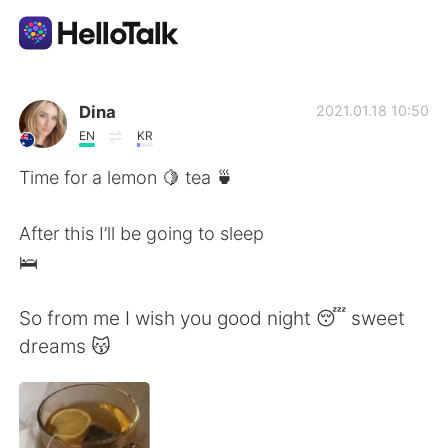
Приложение для Языкового Обмена
Dina
2021.01.18 10:50
EN
KR
AI Grammar Checker
Time for a lemon 🍋 tea 🍵
Русский
After this I’ll be going to sleep
🛌
English
简体中文
So from me I wish you good night 😴 sweet
dreams 😽
繁體中文
Español
العربية
Français