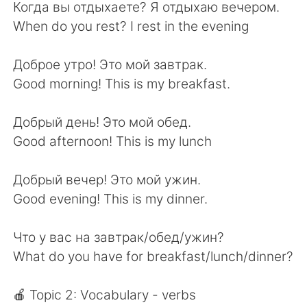
日本語
한국어
Когда вы отдыхаете? Я отдыхаю вечером.
When do you rest? I rest in the evening
Русский
ไทย
Доброе утро! Это мой завтрак.
Indonesia
Italiano
Good morning! This is my breakfast.
Türkçe
Tiếng Việt
Добрый день! Это мой обед.
Good afternoon! This is my lunch
Português
Добрый вечер! Это мой ужин.
Good evening! This is my dinner.
Что у вас на завтрак/обед/ужин?
What do you have for breakfast/lunch/dinner?
🍎 Topic 2: Vocabulary - verbs