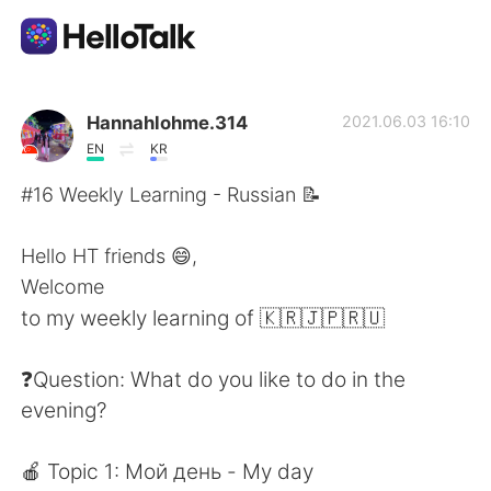
Sprachaustausch-App
Hannahlohme.314
2021.06.03 16:10
EN
KR
AI Grammar Checker
#16 Weekly Learning - Russian 📝
Deutsch
Hello HT friends 😄,
Welcome
to my weekly learning of 🇰🇷🇯🇵🇷🇺
English
简体中文
❓Question: What do you like to do in the
繁體中文
Español
evening?
العربية
Français
🍎 Topic 1: Мой день - My day