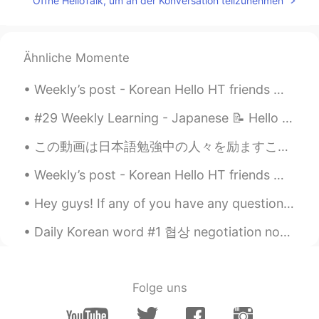
Öffne HelloTalk, um an der Konversation teilzunehmen
Hannahlohme.314
2021.06.10 11:33
EN
KR
@Nikolai
Thank you Nikolai 😄
Ähnliche Momente
Илья 伊利亚
2021.06.04 03:03
Weekly’s post - Korean Hello HT friends 😄, Welcome to my weekly learning of 🇰🇷🇯🇵🇷🇺 #9 Weekly ...
RU
CN
гулять на улице 是 “to walk on the street
#29 Weekly Learning - Japanese 📝 Hello friends 😄, Welcome to my weekly learning of 🇰🇷🇯🇵🇷🇺 ❓ Qu...
(outside)”, 不是“working on the street”，
この動画は日本語勉強中の人々を励ますことができると思いますから、ぜひ観てくださいね。 I think this video can inspire people that are learnin...
是原型的而不是-ing形式的，并且是walk动
词的不是work的。还有你应该了解на
Weekly’s post - Korean Hello HT friends 😄, Welcome to my weekly learning of 🇰🇷🇯🇵🇷🇺 #10 Weekl...
улице 是指“不在家里/外面/outside”，不是
在某一个具体的街道上。如果你是指在某一
Hey guys! If any of you have any questions about English, shoot me a message! I might tease you a...
个具体的街道逛街的话，那要用别的介词 по
表达: гулять по улице 这才是“to walk on
Daily Korean word #1 협상 negotiation noun Examples: 남자와 여자는 사업을 협상하고 있습니다 The man and woman a...
the （具体的某一个） street” 动词的-ing形
式在俄语能用形动词表达，或者用动词现代
时间表达，但是这暂时对你太复杂吧～
Folge uns
Vaka Lee
2021.06.03 20:14
RU
KR