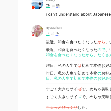
CN
EN
i can't understand about Japanes
nyaachan
JP
EN
最近、和食を食べたくなった
から
、
最近、和食を食べたくなった
ので
、
和食を食べたくなったから、たくさ
昨日、私の人生で
は
初めて本物お好
昨日、私の人生で初めて本物
の
お好
日、私の人生で初めて本物のお好み
すごく大きなサイ
ゼ
で、めちゃ美味
すごく大きなサイ
ズ
で、めちゃ美味
ちょっとびっくり
した。