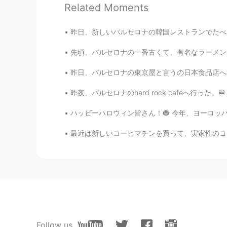
Related Moments
Sekko
昨日、新しいバルセロナの韓国レストランでたべた。🥘🥘 このレストランは6日前に営業を開
JP
EN
美味しそう🎵 モダン焼き？🤔 カンパ
先頃、バルセロナの一番古くて、有名なラーメン屋へ行った。🍲🍲 このラーメン屋の前いつ
昨日、バルセロナの東京屋と言うの日本食品店へ行った。🇯🇵🇯🇵 色々なオリジナル輸入品
Kyoka
JP
EN
昨夜、バルセロナのhard rock cafeへ行った。🍔 普通はいつも長い行列がある
おいしいそう！
ハッピーハロウィン皆さん！🎃 今年、ヨーロッパにはパーティーがキャンセルしたけど、家で
最近は新しいコーヒマチンを買って、実家性のコーヒに夢中になった 笑。☕☕ 今のコロナの検
Kazumi
JP
KR
すごく大きなサイ
ゼ
で、めちゃ美味
すごく大きなサイ
ズ
で、めちゃ美味
ヨーロッパ
に
梅酒は本当に珍しい！
ヨーロッパ
で
梅酒は本当に珍しい！
Follow us