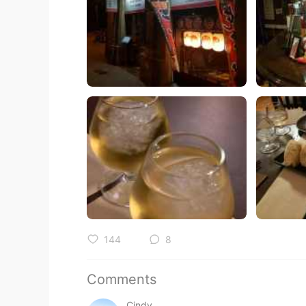
144
8
Comments
Cindy