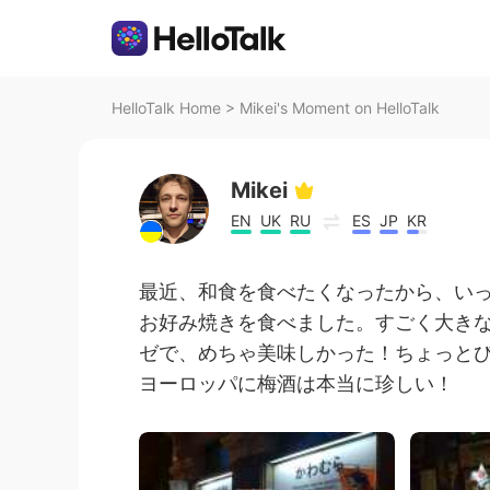
HelloTalk Home
>
Mikei's Moment on HelloTalk
Mikei
EN
UK
RU
ES
JP
KR
最近、和食を食べたくなったから、い
お好み焼きを食べました。すごく大き
ゼで、めちゃ美味しかった！ちょっとび
ヨーロッパに梅酒は本当に珍しい！