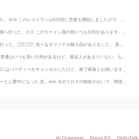
2020.08.08 12:09
始しましたので、まだ人気ではなくて、静かな場所だった。スタフとチェフは韓国人だった、それで本物雰囲気がありま...
ーイ🥂
も行列があります。。。それで、食べたければ、多分1時間半を待っていることが必要です。でも、価値がると思います。...
がありました。 多くの店は顧客が足りませんけど、東京屋まだ人気ですよ！ ワサビのポテチを食べたことがありますか...
2020.08.08 12:07
けど、最近人があまりいない。ちょっとラッキーだった。 さすがhard rock cafe！カクテルはオリジナ...
家族とお祝います！🎆 ハロウィンは昔の休日です。昔の人によると、今日は幽霊の世界と私たちの世界の間の障壁はと...
疫のせいで、喫茶店に行くことが出来ないけど、このマチンで大丈夫になった😁 どんなコーヒが好き？私はアメリカ...
2020.08.08 12:04
しかった！
しかった！
AI Grammar
Press Kit
HelloTal