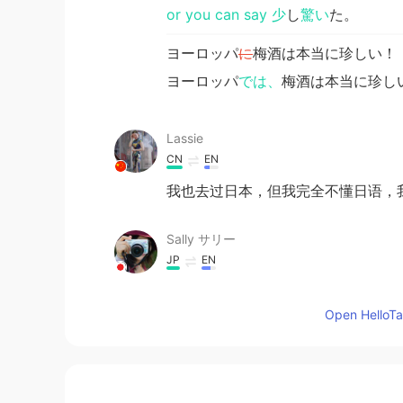
or you can say 少
し
驚い
た。
ヨーロッパ
に
梅酒は本当に珍しい！
ヨーロッパ
では、
梅酒は本当に珍し
Lassie
CN
EN
我也去过日本，但我完全不懂日语，
Sally サリー
JP
EN
本当に日本の居酒屋のようですね！
Open HelloTal
bb
JP
EN
お好み焼き食べたいです😳