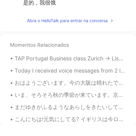
是的，我很饿
Abra o HelloTalk para entrar na conversa
Momentos Relacionados
TAP Portugal Business class Zurich -> Lisbon was a delight. Exceptional food, especially the cod ...
Today I received voice messages from 2 little kids 🥰🥰 They were too cute😍😍 And that made my day🤩🤩💕💕
おはようございます。今の大阪は晴れたです☀️天気予報によると、午後から雨が降りそう☔️です。皆さん今日は何をしますか？私は一日日本語を勉強するつもりです。最近全然勉強してないので、反省しています...
いま、そろそろ秋の季節が来ています。京都の一番きれいな季節だと思います!１枚目の写真は、研究室の窓から撮りました。他の写真は、大学の近くの神社で撮りました。最近は雨が多すぎたので、散歩の機会があ...
まだゆきがふるようなあらしをきたいしています。- I am hoping for some storms that could still bring snow. I wanted to go...
こんにちは!元気にしてる? イギリスは今ロックダウンなんだからたくさんやりたいことができないな!でも今日の天気めっちゃいいから公園で散歩することにした！なんか青い空とたくさん緑のものを見て気分が...