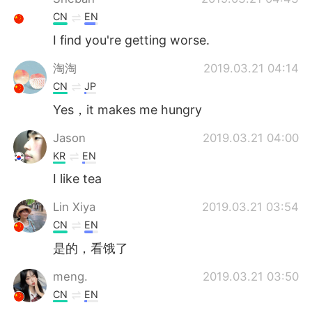
CN
EN
I find you're getting worse.
淘淘
2019.03.21 04:14
CN
JP
Yes，it makes me hungry
Jason
2019.03.21 04:00
KR
EN
I like tea
Lin Xiya
2019.03.21 03:54
CN
EN
是的，看饿了
meng.
2019.03.21 03:50
CN
EN