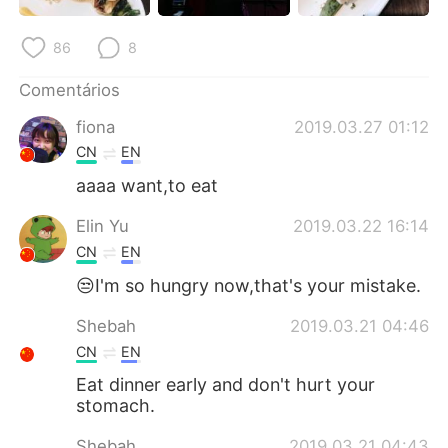
Deutsch
日本語
86
8
한국어
Русский
Comentários
ไทย
Indonesia
fiona
2019.03.27 01:12
CN
EN
Italiano
Türkçe
aaaa want,to eat
Tiếng Việt
Elin Yu
2019.03.22 16:14
CN
EN
😒I'm so hungry now,that's your mistake.
Shebah
2019.03.21 04:46
CN
EN
Eat dinner early and don't hurt your
stomach.
Shebah
2019.03.21 04:43