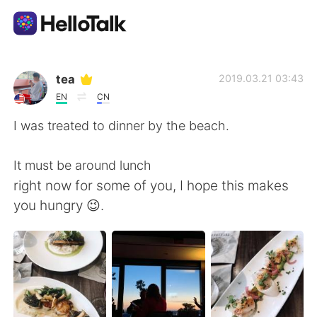
Aplicativo de troca de idioma
tea
2019.03.21 03:43
EN
CN
AI Grammar Checker
I was treated to dinner by the beach.
Português
It must be around lunch
right now for some of you, I hope this makes
you hungry 😉.
English
简体中文
繁體中文
Español
العربية
Français