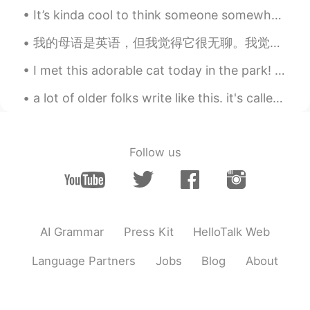
CN繁
DE
EN
JP
CN
It’s kinda cool to think someone somewhere is having the best day of their life today. Someone’s...
@Tomomi
I have doubts if it will ever
我的母语是英语，但我觉得它很无聊。我觉得中文更有意思。我喜欢阅读有关文化，科学，茶叶食谱，小说，诗歌和儿童书籍的中文书籍。我喜欢看中国的电影。我喜欢张嘉译，因为他是一个出色的演员。学习和前往亚洲...
change. Some single individuals might
want to change but they either get tired
I met this adorable cat today in the park! She was very happy for pets and scratches 😊. What a cu...
or leave the country. In general I have the
impression it will more or less stay the
a lot of older folks write like this. it's called cursive, and many elementary student have to le...
same. Maybe it is not too bad, Who
knows.
セバスチャン
2019.07.20 11:21
Follow us
CN繁
DE
EN
JP
CN
@Tommy
残念ですよね。😓
セバスチャン
2019.07.20 11:20
AI Grammar
Press Kit
HelloTalk Web
CN繁
DE
EN
JP
CN
@nao
はーい!僕もこれは問題だと思いま
Language Partners
Jobs
Blog
About
す。
セバスチャン
2019.07.20 11:19