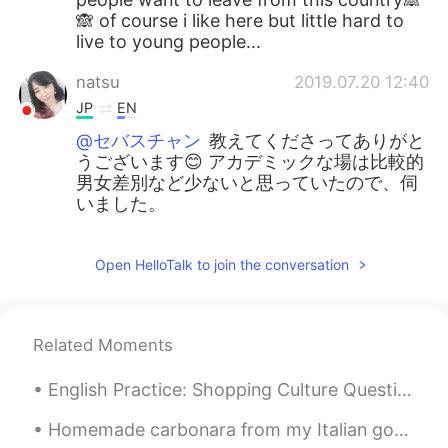
🙈 of course i like here but little hard to
live to young people...
natsu
2019.07.20 12:40
JP
EN
@セバスチャン
教えてくださってありがと
うございます😊 アカデミックな場は比較的
男女差別など少ないと思っていたので、伺
いました。
セバスチャン
2019.07.20 11:24
Open HelloTalk to join the conversation
CN繁
DE
EN
JP
CN
@shingon
yes it is a stereotype, but it is
strong! Probably contemporary anime
Related Moments
culture is also contributing a big part to
it, creating an image of Japan that has
English Practice: Shopping Culture Question: What am I buying in the 1st picture? *Hint: Sandwi...
nothing in common with reality.
Homemade carbonara from my Italian godmother. She taught me how to make many things long ago. M...
セバスチャン
2019.07.20 11:23