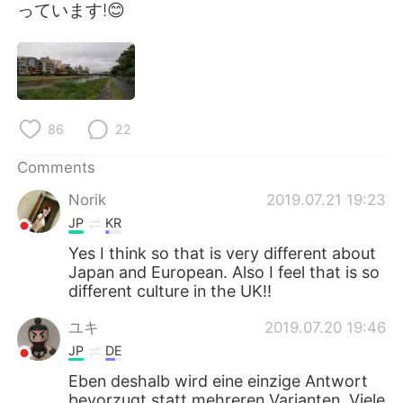
日本語
한국어
っています!😊
Русский
ไทย
Indonesia
Italiano
86
22
Türkçe
Tiếng Việt
Comments
Português
Norik
2019.07.21 19:23
JP
KR
Yes I think so that is very different about
Japan and European. Also I feel that is so
different culture in the UK!!
ユキ
2019.07.20 19:46
JP
DE
Eben deshalb wird eine einzige Antwort
bevorzugt statt mehreren Varianten. Viele