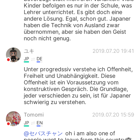
Kinder befolgen es nur in der Schule, was
Lehrer unterrichtet. Es gibt doch eine
andere Lösung. Egal, schon gut. Japaner
haben die Technik von Ausland zwar
übernommen, aber sie haben den Geist
noch nicht genug.
ユキ
2019.07.20 19:41
JP
DE
Unter progredssiv verstehe ich Offenheit,
Freiheit und Unabhängigkeit. Diese
Offenheit ist ein Voraussetzung vom
konstruktiven Gespräch. Die Grundlage,
jeder verschieden zu sein, ist für Japaner
schwierig zu verstehen.
Tomomi
2019.07.20 15:59
JP
EN
@セバスチャン
oh i am also one of
people want to leave from this country🙈