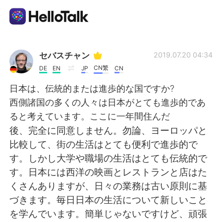
Language Exchange App
セバスチャン
2019.07.20 04:34
CN繁
DE
EN
JP
CN
AI Grammar Checker
日本は、伝統的または進歩的な国ですか?
西側諸国の多くの人々は日本がとても進歩的であ
English
ると考えています。ここに一年間住んだ
後、完全に同意しません。勿論、ヨーロッパと
比較して、街の生活はとても便利で進歩的で
简体中文
繁體中文
す。しかし大学や職場の生活はとても伝統的で
す。日本には西洋の映画とレストランと店はた
Español
العربية
くさんありますが、日々の業務は古い原則に基
づきます。毎日日本の生活について新しいこと
Français
Deutsch
を学んでいます。簡単じゃないですけど、頑張