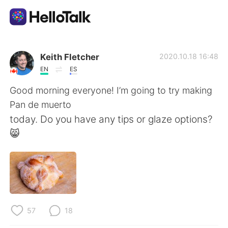
Language Exchange App
Keith Fletcher
2020.10.18 16:48
EN
ES
AI Grammar Checker
Good morning everyone! I’m going to try making
Pan de muerto
English
today. Do you have any tips or glaze options?
😸
简体中文
繁體中文
Español
العربية
Français
Deutsch
57
18