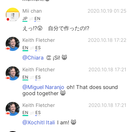
Mii chan
2020.10.19 01:25
JP
EN
えっ⁉︎😲 自分で作ったの⁉︎
Keith Fletcher
2020.10.18 17:22
EN
ES
@Chiara
👏 ¡Si! 😸
Keith Fletcher
2020.10.18 17:21
EN
ES
@Miguel Naranjo
oh! That does sound
good together 😸
Keith Fletcher
2020.10.18 17:21
EN
ES
@Xochitl Itali
I am! 😸