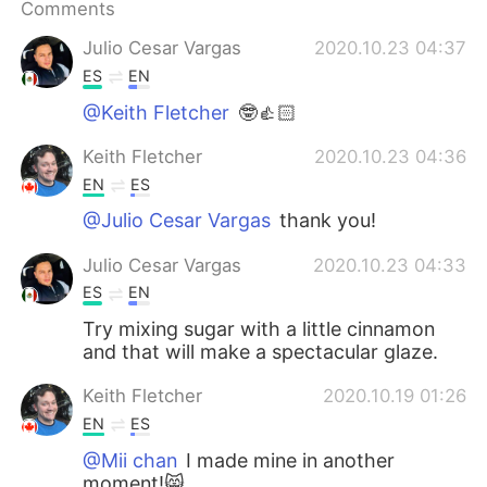
日本語
한국어
Comments
Julio Cesar Vargas
2020.10.23 04:37
Русский
ไทย
ES
EN
@Keith Fletcher
🤓👍🏻
Indonesia
Italiano
Keith Fletcher
2020.10.23 04:36
Türkçe
Tiếng Việt
EN
ES
@Julio Cesar Vargas
thank you!
Português
Julio Cesar Vargas
2020.10.23 04:33
ES
EN
Try mixing sugar with a little cinnamon
and that will make a spectacular glaze.
Keith Fletcher
2020.10.19 01:26
EN
ES
@Mii chan
I made mine in another
moment!😸