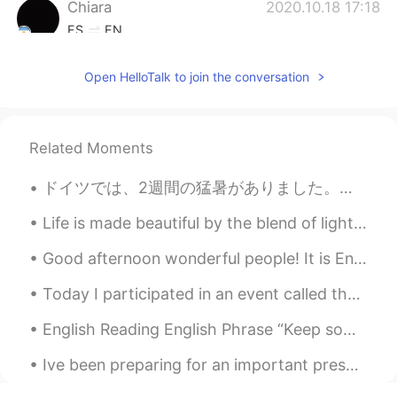
Chiara
2020.10.18 17:18
ES
EN
Qué buena idea! Creo que yo también voy
Open HelloTalk to join the conversation
a cocinar uno, Keith! 🍞
Miguel Naranjo
2020.10.18 17:15
ES
EN
Related Moments
A hot chocolate, perfect couple 😍,
enojoy it.
ドイツでは、2週間の猛暑がありました。気温は毎日30度以上でした。金曜日から涼しくなっています。昨日は、ハンブルクで大雷雨がありました。大雷雨の時、木の下で待っていました。とても楽しかったです。😄😄😄
Xochitl Itali
2020.10.18 16:58
Life is made beautiful by the blend of light and shadow. We wouldn’t be able to see the light wit...
ES
FR
Good afternoon wonderful people! It is English practice time. Send me a message if you want to p...
Wow ! Lo prepararás tú mismo? 😯 ya se
me antojó 🙈
Today I participated in an event called the Kittatinny Roundtable where all of the hawk watches i...
Keith Fletcher
2020.10.18 16:57
English Reading English Phrase “Keep something in perspective” >to be realistic, calm and rati...
EN
ES
Ive been preparing for an important presentation next month for my PhD so haven't checked here mu...
@Vero
I hope so!