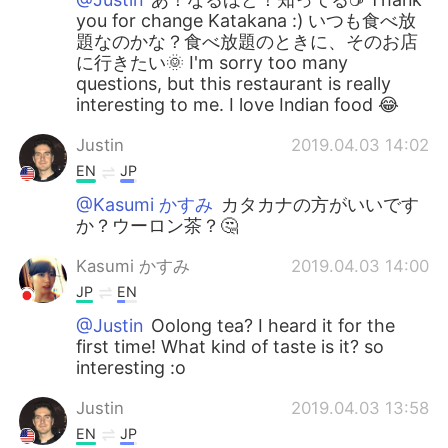
you for change Katakana :) いつも食べ放
題なのかな？食べ放題のときに、そのお店
に行きたい🌞 I'm sorry too many
questions, but this restaurant is really
interesting to me. I love Indian food 😂
Justin
2019.04.03 14:02
EN
JP
@Kasumi かすみ
カタカナの方がいいです
か？ウーロン茶？🤔
Kasumi かすみ
2019.04.03 14:00
JP
EN
@Justin
Oolong tea? I heard it for the
first time! What kind of taste is it? so
interesting :o
Justin
2019.04.03 13:58
EN
JP