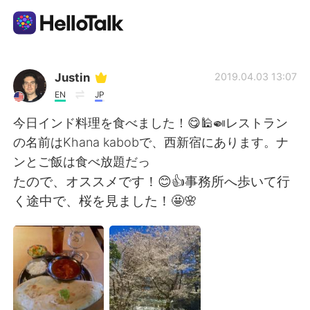
Language Exchange App
Justin
2019.04.03 13:07
EN
JP
AI Grammar Checker
今日インド料理を食べました！😋🕌🍛レストラン
の名前はKhana kabobで、西新宿にあります。ナ
English
ンとご飯は食べ放題だっ
たので、オススメです！😊👍事務所へ歩いて行
く途中で、桜を見ました！🤩🌸
简体中文
繁體中文
Español
العربية
Français
Deutsch