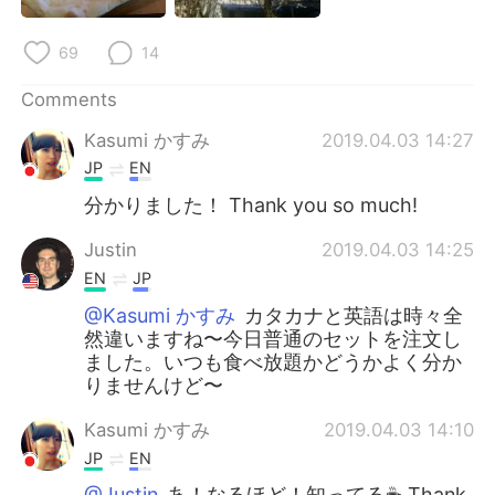
日本語
한국어
69
14
Русский
ไทย
Comments
Indonesia
Italiano
Kasumi かすみ
2019.04.03 14:27
JP
EN
Türkçe
Tiếng Việt
分かりました！ Thank you so much!
Português
Justin
2019.04.03 14:25
EN
JP
@Kasumi かすみ
カタカナと英語は時々全
然違いますね〜今日普通のセットを注文し
ました。いつも食べ放題かどうかよく分か
りませんけど〜
Kasumi かすみ
2019.04.03 14:10
JP
EN
@Justin
あ！なるほど！知ってる☕ Thank