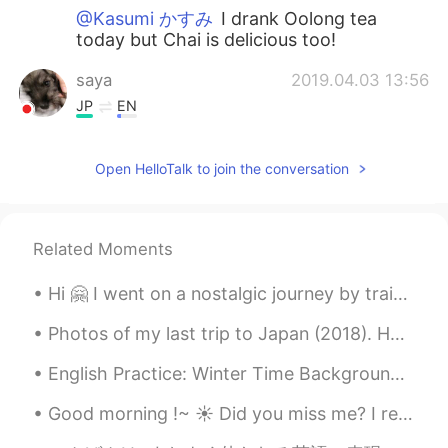
@Kasumi かすみ
I drank Oolong tea
today but Chai is delicious too!
saya
2019.04.03 13:56
JP
EN
@Justin
やだー何それ😹一日中って飽きる
よ〜笑笑
Open HelloTalk to join the conversation
Kasumi かすみ
2019.04.03 13:55
JP
EN
Related Moments
I like Indian food and Chai tea. I'm
definitely going to go there this month 😝
Hi 🤗 I went on a nostalgic journey by train😊🚂 Winter is the best season to enjoy it ❄️😍❄️ This o...
Thank you for your information!
Photos of my last trip to Japan (2018). Had lots of fun and miss hanging out with my friends in J...
Justin
2019.04.03 13:41
EN
JP
English Practice: Winter Time Background: Last week, Chicago had a lot of snow and then it g...
@ad @saya
食べ放題だったら、今度こそ
Good morning !~ ☀️ Did you miss me? I really missed coming here and chatting/ helping you all ~...
一日中食べてみたいです！1日にナンを何枚
食べられるかな〜😂