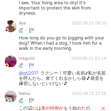
I see. Your living area to dry! It's
important to protect the skin from
dryness.
Aya
2020.06.23 06:55
JP
EN
How long do you go to jogging with your
dog? When I had a dog, I took him for a
walk in the early morning.
megumi
2020.06.23 03:24
JP
EN
@gtj2017
ラクシー！可愛い名前♪私が名前
を呼んだら、来てくれるかしら😅🎵発音を
練習しないといけない🎵
Natsu
2020.06.22 22:26
JP
EN
この辺
に
は
夏の時期が
もう始
め
たの