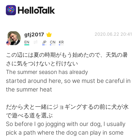
Aplicación de intercambio de idiomas
gtj2017
2020.06.22 20:41
EN
JP
CN
KR
AI Grammar Checker
この辺には夏の時期がもう始めたので、天気の暑
さに気をつけないと行けない
Español
The summer season has already
started around here, so we must be careful in
the summer heat
English
简体中文
だから犬と一緒にジョギングするの前に犬が水
繁體中文
العربية
で遊べる道を選ぶ
So before I go jogging with our dog, I usually
Français
Deutsch
pick a path where the dog can play in some