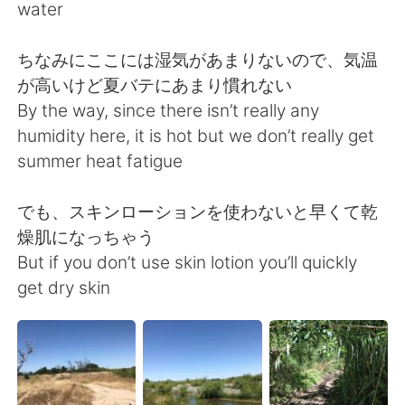
日本語
한국어
water
Русский
ไทย
ちなみにここには湿気があまりないので、気温
が高いけど夏バテにあまり慣れない
Indonesia
Italiano
By the way, since there isn’t really any
humidity here, it is hot but we don’t really get
Türkçe
Tiếng Việt
summer heat fatigue
Português
でも、スキンローションを使わないと早くて乾
燥肌になっちゃう
But if you don’t use skin lotion you’ll quickly
get dry skin