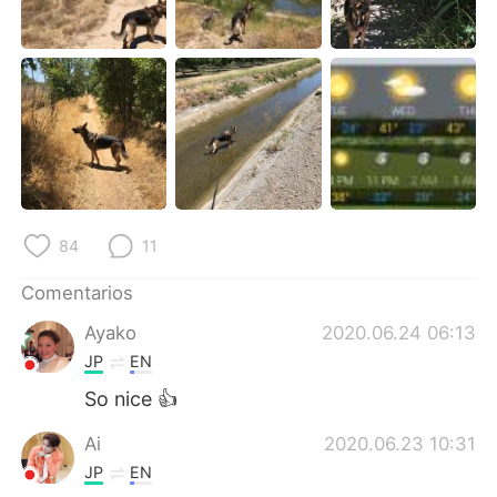
84
11
Comentarios
Ayako
2020.06.24 06:13
JP
EN
So nice 👍
Ai
2020.06.23 10:31
JP
EN