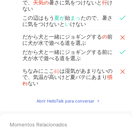
で、
天気の
暑さに気をつけないと
行
け
ない
この辺はもう
夏が
始
まっ
たので、暑さ
に気をつけないと
い
けない
だから犬と一緒にジョギングする
の
前
に犬が水で遊べる道を選ぶ
だから犬と一緒にジョギングする前に
犬が水で遊べる道を選ぶ
ちなみにここ
に
は湿気があまりないの
で、気温が高いけど夏バテにあまり
慣
れ
ない
ちなみにここは湿気があまりないの
で、気温が高いけど夏バテにあまり
な
Abrir HelloTalk para conversar
ら
ない
でも、スキンローションを使わないと
早くて
乾燥肌になっちゃう
Momentos Relacionados