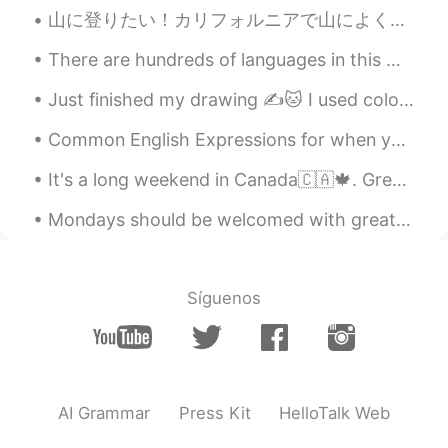
でも、スキンローションを使わないと
山に登りたい！カリフォルニアで山によくバックパックしていた。でもその装置を日本に持って来なかった。あと，日本で運転しない。山に行きにくい。コロナだから今は無理です。 (この写真はカリフォルニア...
すぐに
乾燥肌になっちゃう
There are hundreds of languages in this world but there is only one language that can beat all ot...
gtj2017
2020.06.22 22:14
Just finished my drawing ✍️🐱 I used colored pencils and water colors. I hope all of you are stay...
EN
JP
CN
KR
@megumi
ワンチャンの名前は「Roxy」
Common English Expressions for when you make a mistake: ✅"I blew it" I hit the red button by ac...
(ラクシー)です^^ まだ若い女の子だから、
強そうけどちょっと驚いてなりやすい
It's a long weekend in Canada🇨🇦🍁. Great time to cook some dumplings!! CiCi thinks I should take ...
gtj2017
2020.06.22 22:10
Mondays should be welcomed with great enthusiasm, enormous hope and a tank full of energy. This s...
EN
JP
CN
KR
@Hide
sure dude! Good luck with your
studies
Síguenos
megumi
2020.06.22 22:04
JP
EN
あなたのワンちゃんの名前は、何といいま
AI Grammar
Press Kit
HelloTalk Web
すか？とても勇敢に見えます😊✨