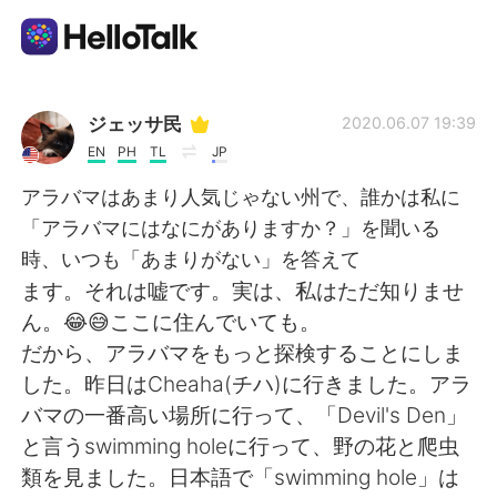
Language Exchange App
ジェッサ民
2020.06.07 19:39
EN
PH
TL
JP
AI Grammar Checker
アラバマはあまり人気じゃない州で、誰かは私に
「アラバマにはなにがありますか？」を聞いる
English
時、いつも「あまりがない」を答えて
ます。それは嘘です。実は、私はただ知りませ
ん。😂😅ここに住んでいても。
简体中文
繁體中文
だから、アラバマをもっと探検することにしま
した。昨日はCheaha(チハ)に行きました。アラ
Español
العربية
バマの一番高い場所に行って、「Devil's Den」
と言うswimming holeに行って、野の花と爬虫
Français
Deutsch
類を見ました。日本語で「swimming hole」は