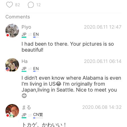
82
12
Comments
Piyo
2020.06.11 12:47
JP
EN
I had been to there. Your pictures is so
beautiful!
Ha
2020.06.11 06:14
JP
EN
I didn’t even know where Alabama is even
I’m living in US😂 I’m originally from
Japan,living in Seattle. Nice to meet you
😊
まる
2020.06.08 14:32
CN繁
JP
トカゲ、かわいい！