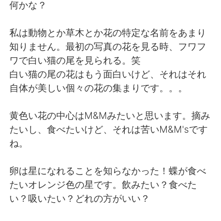
日本語
한국어
何かな？
Русский
ไทย
私は動物とか草木とか花の特定な名前をあまり
知りません。最初の写真の花を見る時、フワフ
Indonesia
Italiano
ワで白い猫の尾を見られる。笑
白い猫の尾の花はもう面白いけど、それはそれ
Türkçe
Tiếng Việt
自体が美しい個々の花の集まりです。。。
Português
黄色い花の中心はM&Mみたいと思います。摘み
たいし、食べたいけど、それは苦いM&M'sです
ね。
卵は星になれることを知らなかった！蝶が食べ
たいオレンジ色の星です。飲みたい？食べた
い？吸いたい？どれの方がいい？