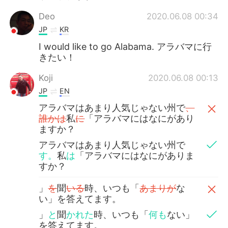
Deo
2020.06.08 00:34
JP
KR
I would like to go Alabama. アラバマに行
きたい！
Koji
2020.06.08 00:13
JP
EN
アラバマはあまり人気じゃない州で
、
誰かは
私
に
「アラバマにはなにがあり
ますか？
アラバマはあまり人気じゃない州で
す。
私
は
「アラバマにはなにがありま
すか？
」
を
聞
いる
時、いつも「
あまりが
な
い」を答えてます。
」
と
聞
かれた
時、いつも「
何も
ない」
を答えてます。