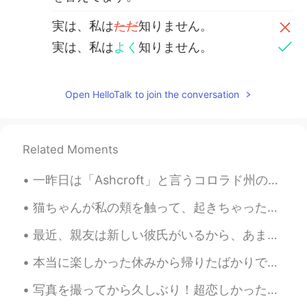
実は、私は
ただ
知りません。
実は、私は
よく
知りません。
私は動物とか草木とか花の
特定
な名前
をあまり知りません。
Open HelloTalk to join the conversation
私は動物とか草木とか花の
正確
な名前
をあまり知りません。
Related Moments
最初の写真の花を見る
時
、フワフワで
白い猫の尾
を
見
られる
。
一昨日は「Ashcroft」と言うコロラド州のゴーストタウンに行きました。私にとってこの場所は面白いです。元々、銀の鉱山の町でした。 鉱山労働者は適切なギアなしで働いてました。そして、ろうそく...
最初の写真の花を見る
と
、フワフワで
白い猫の尾
のように
見
えます
。
猫ちゃんが私の頬を触って、起きちゃった。今寝られない。頬が痛くて腫れている。「腫れてる」と「晴れてる」の漢字と読み方は似てると気づいた！確かに月が体に関係があって、もっと重くなったら、腫れるにな...
最近、親友は新しい彼氏がいるから、あまり話せないです。🥲私も幸せですが以前は毎日話してました。そして、新しい彼氏さんは兵隊なので、時々、私は彼女に内輪ネタといってる時に彼は真面目すぎて、私は怖く...
白い猫の尾の花はも
う
面白いけど、そ
れはそれ自体が美しい個々の花の集ま
本当に楽しかった休みから帰りたばかりです！☺️フロリダ州にはマスクしてる人が誰もいなかった！😂エレベーターでも。本格的な自由がまたありますね。いいことがどうがわからないけど、実は、みんなは休日を...
りです。
白い猫の尾の花は
とて
も面白いけど、
写真を撮ってから久しぶり！超恋しかった！最近、仕事の後、家に帰る前時、リラックスのために近所のこの部分に座って、噴水とアヒルを見てます。今日はカメラと三脚を持参することにしました。 日の一番美...
それはそれ自体が美しい個々の花の集