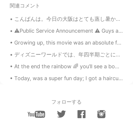
that I know of pronounces "Hellotalk"
関連コメント
「ヘロートーク」 I think loan words in
katakana is hard to say for English native
こんばんは。今日の大阪はとても蒸し暑かったです。皆さん、お元気ですか？私は仕事の休憩中に日本語を勉強しました。書いた日本語はあっていますか？厳しく訂正してください。ちなみに、今日の晩御飯はお寿司...
speakers.
⚠️Public Service Announcement ⚠️ Guys and Girls... Please be careful when posting “About me” qu...
Erin
2020.10.20 10:41
EN
JP
Growing up, this movie was an absolute favorite and I still love it. This movie is so funny and n...
@Kazu
okay, thanks for your advice! 😁
ディズニーワールドでは、年四半期ごとに従業員に授賞式を行っています。今月、私は偉大なキャストとして金賞を受賞しました!私は多くのコインを持っています!私はゲストのために魔法を作ることを楽しんでい...
Erin
2020.10.20 10:40
At the end the rainbow 🌈 you’ll see a bowl of sunshine ☀️🌞 her name is Wynter 😍✨🤩❄️.. My baby is ...
EN
JP
Today, was a super fun day; I got a haircut, went shopping, ate sushi got dinner, and went to a g...
@Chase
ありがとう、さくさん！😊 I did
notice I said it based more on the English
pronunciation 😅
フォローする
Kazu
2020.10.20 10:32
JP
EN
ID
@Erin
Maybe, you don't have to put
stress on words. You should cut the