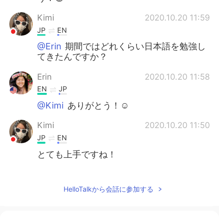
Kimi
2020.10.20 11:59
JP
EN
@Erin
期間ではどれくらい日本語を勉強し
てきたんですか？
Erin
2020.10.20 11:58
EN
JP
@Kimi
ありがとう！☺
Kimi
2020.10.20 11:50
JP
EN
とても上手ですね！
Chase
2020.10.20 10:52
JP
EN
HelloTalkから会話に参加する
@Erin
You are welcome.😊 The most
advanced Japanes learner on Hellotalk