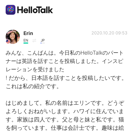
語学交換アプリ
Erin
2020.10.20 09:53
EN
JP
AI Grammar Checker
みんな、こんばんは。今日私のHelloTalkのパート
ナーは英語を話すことを投稿しました。インスピ
日本語
レーションを受けました
! だから、日本語を話すことを投稿したいです。
これは私の紹介です。
English
简体中文
はじめまして。私の名前はエリンです。どうぞ
繁體中文
Español
よろしくおねがいします。ハワイに住んでいま
す。家族は四人です。父と母と妹と私です。猫
العربية
Français
を飼っています。仕事は会計士です。趣味は絵