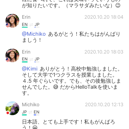
が知りたいです。（マラサダみたいな）😉
Erin
2020.10.20 18:04
EN
JP
@Michiko
あるがとう！私たちはがんばり
ましう！
Erin
2020.10.20 18:03
EN
JP
@Kimi
ありがとう！高校中勉強しました。
そして大学で1つクラスを授業しました。
４.5 年ぐらいです。でも、その後勉強しま
せんでした。😅 だからHelloTalkを使いま
す。
Michiko
2020.10.20 12:13
JP
EN
日本語、とても上手です！私もがんばろ
う！😀