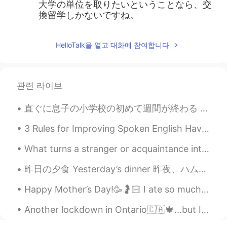
大学の単位を取りたいということなら、交
換留学しかないですね。
HelloTalk을 열고 대화에 참여합니다
관련 라이브
直ぐに息子の小学校の初めて週間が終わる My son’s first week at elementary school will end soon ところで、学校に息子を迎えに行った後、つい...
3 Rules for Improving Spoken English Have you been learning English for years but still can’t sp...
What turns a stranger or acquaintance into a friend? Do you know right away if you are going to l...
昨日の夕食 Yesterday’s dinner 昨夜、ハムバーガをバーベキューで焼いた Last night, I made some hamburgers on the barbecue ...
Happy Mother’s Day!🥳🤰🏻 I ate so much grilled 🥩 + 🍗 that I’ll probably be on a vegetarian diet f...
Another lockdown in Ontario🇨🇦🍁...but I'm all set to stay indoors and cuddle up with these two💕 L...