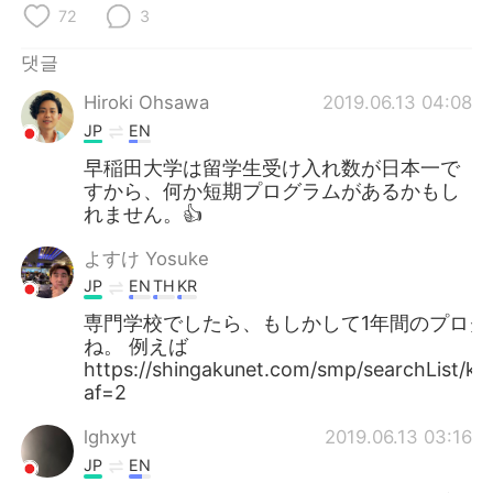
Deutsch
日本語
72
3
Русский
ไทย
댓글
Hiroki Ohsawa
2019.06.13 04:08
Indonesia
Italiano
JP
EN
早稲田大学は留学生受け入れ数が日本一で
Türkçe
Tiếng Việt
すから、何か短期プログラムがあるかもし
れません。👍
Português
よすけ Yosuke
JP
EN
TH
KR
専門学校でしたら、もしかして1年間のプロ
ね。 例えば
https://shingakunet.com/smp/searchList/ks
af=2
lghxyt
2019.06.13 03:16
JP
EN