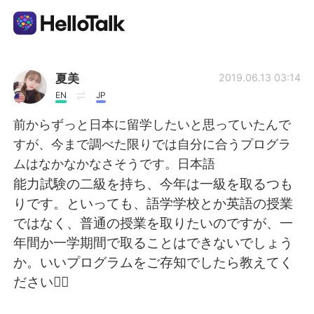
언어 교환 앱
夏美
2019.06.13 03:14
EN
JP
AI Grammar Checker
前からずっと日本に留学したいと思っていたんで
すが、今まで調べた限りでは自分に合うプログラ
한국어
ムはなかなかなさそうです。日本語
能力試験の二級を持ち、今年は一級を取るつも
りです。といっても、語学学校とか英語の授業
English
简体中文
ではなく、普通の授業を取りたいのですが、一
年間か一学期間で取ることはできないでしょう
繁體中文
Español
か。いいプログラムをご存知でしたら教えてく
ださい🙇‍♀️
العربية
Français