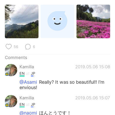
日本語
한국어
Русский
ไทย
Indonesia
Italiano
Türkçe
Tiếng Việt
56
6
Português
Comments
Kamilla
2019.05.06 15:08
EN
JP
@Asami
Really? It was so beautiful!! I’m
envious!
Kamilla
2019.05.06 15:07
EN
JP
@naomi
ほんとうです！