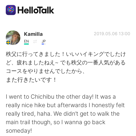
Language Exchange App
Kamilla
2019.05.06 13:00
EN
JP
AI Grammar Checker
秩父に行ってきました！いいハイキングでしたけ
ど、疲れましたねえ~ でも秩父の一番人気がある
English
コースをやりませんでしたから、
また行きたいです！
简体中文
繁體中文
I went to Chichibu the other day! It was a
really nice hike but afterwards I honestly felt
Español
العربية
really tired, haha. We didn’t get to walk the
main trail though, so I wanna go back
Français
Deutsch
someday!