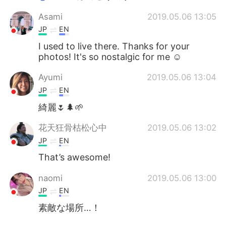
Asami
2019.05.06 13:05
JP
EN
I used to live there. Thanks for your
photos! It's so nostalgic for me ☺️
Ayumi
2019.05.06 13:04
JP
EN
綺麗🌷🌲🌱
花天狂骨枯松心中
2019.05.06 13:02
JP
EN
That’s awesome!
naomi
2019.05.06 13:00
JP
EN
素敵な場所…！