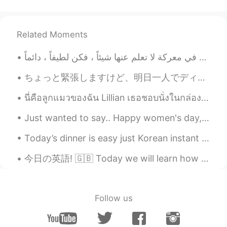
Related Moments
ちょっと緊張しますけど、明日一人でディズニー・シーに行くことにします！🏰🌋 いっぱい写真を撮りたいので、多分アトラクションを乗らないかもしれない。🎢 寂しくならないように、長い時で並べない方が良...
นี่คือลูกแมวของฉัน Lillian เธอชอบนั่งในกล่องจริงๆ😂 여긴 내 새끼 고양이 릴리안이야. 그녀는 정말 상자에 앉아 사랑한다 😂 これは私の子...
Just wanted to say.. Happy women's day, ladies! 🤗💐.. Celebrate just the fact we are alive and our...
Today’s dinner is easy just Korean instant noodles ^^ easy but so yummy I mixed the fire 🔥 noddle...
今日の英語! 🇬🇧 Today we will learn how to use the phrase ’put up with’ 便利なフレーズ、’put up with’ の使い方を学びま...
Follow us