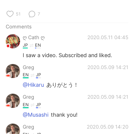
日本語
한국어
51
7
Русский
ไทย
Comments
Indonesia
Italiano
ღ Cath ღ
2020.05.11 04:45
JP
EN
Türkçe
Tiếng Việt
I saw a video. Subscribed and liked.
Português
Greg
2020.05.09 14:21
EN
JP
@Hikaru
ありがとう！
Greg
2020.05.09 14:21
EN
JP
@Musashi
thank you!
Greg
2020.05.09 14:20