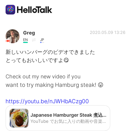
Language Exchange App
Greg
2020.05.09 13:26
EN
JP
AI Grammar Checker
新しいハンバーグのビデオできました
とってもおいしいですよ😋
English
Check out my new video if you
want to try making Hamburg steak! 😛
简体中文
繁體中文
https://youtu.be/nJWHbACzg00
Español
العربية
Japanese Hamburger Steak 煮込みハンバーグ - YouTube
Français
Deutsch
YouTube でお気に入りの動画や音楽を楽しみ、オリジナルのコンテンツをアップロードして友だちや家族、世界中の人たちと共有しましょう。