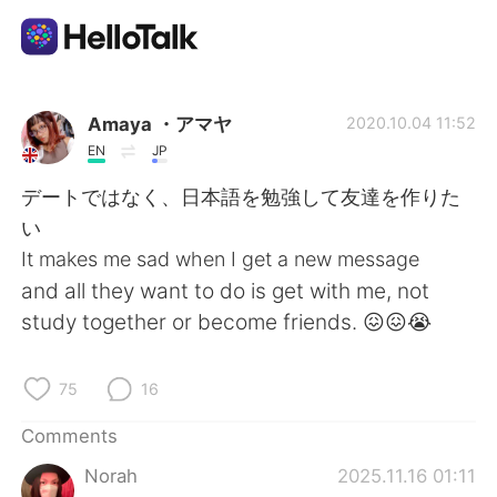
Language Exchange App
Amaya ・アマヤ
2020.10.04 11:52
EN
JP
AI Grammar Checker
デートではなく、日本語を勉強して友達を作りた
い
English
It makes me sad when I get a new message
and all they want to do is get with me, not
study together or become friends. 😖😖😭
简体中文
繁體中文
75
16
Español
العربية
Comments
Français
Deutsch
Norah
2025.11.16 01:11