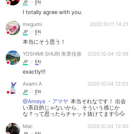
日本語
한국어
JP
EN
I totally agree with you.
Русский
ไทย
megumi
2020.10.11 14:21
Indonesia
Italiano
JP
EN
本当にそう思う！
Türkçe
Tiếng Việt
YOSHIMI SHURI 朱里佳泉
2020.10.04 12:58
Português
JP
EN
exactly!!!
Asami.A
2020.10.04 12:53
JP
EN
@Amaya ・アマヤ
本当それなです！ 出会
い系目的じゃないから、そういう感じか
な？って思ったらチャット抜けてます💦💦
Mac
2020.10.04 12:40
JP
EN