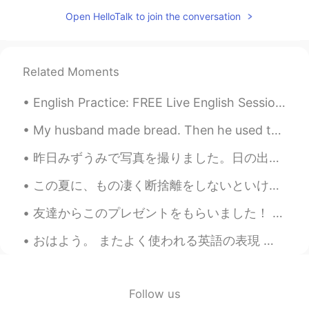
Open HelloTalk to join the conversation
同じです！なんでだろう😂
Asami.A
2020.10.04 11:58
JP
EN
Related Moments
私も！ それなのに男性ばかり増えていく😂
😂
English Practice: FREE Live English Session Background: Topic: Answering Questions Location: ...
Miki.Check my profile
2020.10.04 11:58
My husband made bread. Then he used the bread to make homemade stuffing. 😋😍 Last summer we pla...
JP
EN
昨日みずうみで写真を撮りました。日の出で写真を撮りました。カリフォルニアの日の出はきれいです。🌄📸 Yesterday I went to a lake to take a picture. ...
同じ気持ちです！真剣に勉強したいです！
この夏に、もの凄く断捨離をしないといけない😱 This summer, I must do a crazy amount of uncluttering うちを片付けてる間に、昔の合気柔術のも...
YUU
2020.10.04 11:56
友達からこのプレゼントをもらいました！ 😆 桜ノートはとてもキレイで、チョコレートは美味しいです。🤗 私は嬉しいです！☺ I received these presents from a fr...
JP
EN
私も😂 なかなか女性がいない😂
おはよう。 またよく使われる英語の表現 ！ #47 使ったら英語の native speaker だと思われます！今日のフレーズは See eye to eye! 😤😤✨😎😁🤝 [See ey...
Mooj
2020.10.04 11:56
JP
DE
Follow us
ほんとうにそれ！