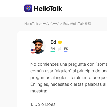
HelloTalk ホームページ
>
EdのHelloTalk投稿
Ed
EN
ES
No comiences una pregunta con “some
común usar “alguien” al principio de u
preguntas al inglés literalmente porque
En inglés, necesitas ciertas palabras a
muestra:
1. Do o Does