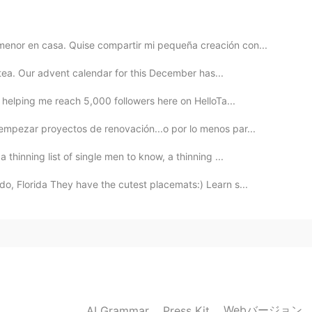
enor en casa. Quise compartir mi pequeña creación con...
h tea. Our advent calendar for this December has...
r helping me reach 5,000 followers here on HelloTa...
2022.01.05 14:37
empezar proyectos de renovación...o por lo menos par...
thinning list of single men to know, a thinning ...
, Florida They have the cutest placemats:) Learn s...
2022.01.05 06:33
.
2021.11.11 14:44
Webバージョン
AI Grammar
Press Kit