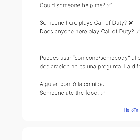
Could someone help me? ✅
Someone here plays Call of Duty? ❌
Does anyone here play Call of Duty? 
Puedes usar “someone/somebody” al pr
declaración no es una pregunta. La dif
Alguien comió la comida.
Someone ate the food. ✅
Somebody ate the food. ✅
Hello
Someone knows the answer? ❌
Somebody knows the answer? ❌
Does anyone know the answer? ✅