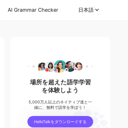
AI Grammar Checker
日本語
場所を超えた語学学習
を体験しよう
5,000万人以上のネイティブ達と一
緒に、無料で語学を学ぼう！
HelloTalkをダウンロードする