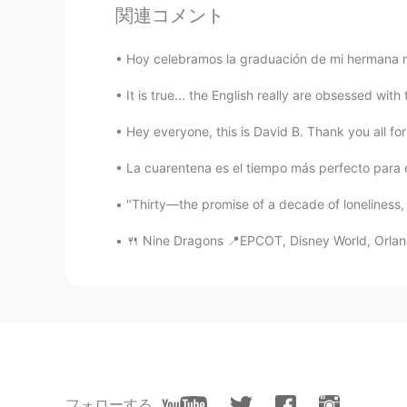
関連コメント
Does anybody know the answer? ✅
Hoy celebramos la graduación de mi hermana m
258
63
It is true... the English really are obsessed wit
コメント
Hey everyone, this is David B. Thank you all fo
Andy Arteaga
La cuarentena es el tiempo más perfecto para 
ES
EN
"Thirty—the promise of a decade of loneliness, a 
Excellent. Thanks
🍴 Nine Dragons 📍EPCOT, Disney World, Orlando
Gökmen
TR
JP
Please upvote to feature this post..
Junior Manuel Mueses Sánc
ES
EN
フォローする