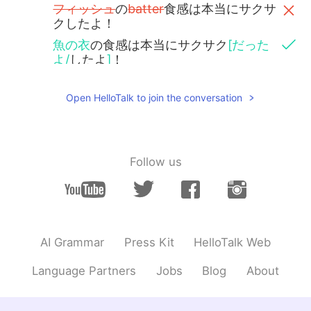
フィッシュ
の
batter
食感は本当にサクサ
クしたよ！
魚の衣
の食感は本当にサクサク
[だった
よ/
したよ
]
！
値段はちょっと高かったけど味が最高
Open HelloTalk to join the conversation
て
サービスめっちゃいいだった！
値段はちょっと高かったけど味が最高
で
サービス
(も)
めっちゃ
[よかった/
いい
感じ
だった
]
！
Follow us
未来に
もう一回食べに行きます！
いつか、
もう一回食べに行きます！
sam
2021.09.18 13:22
AI Grammar
Press Kit
HelloTalk Web
JP
EN
Language Partners
Jobs
Blog
About
フィッシュの
batter
食感は本当にサクサ
ク
し
たよ！