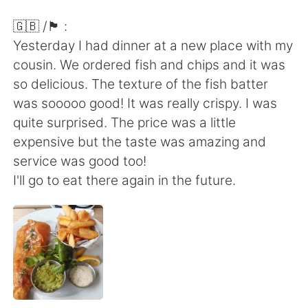
日本語
한국어
🇬🇧 /🏴󠁧󠁢󠁥󠁮󠁧󠁿 :
Русский
ไทย
Yesterday I had dinner at a new place with my
cousin. We ordered fish and chips and it was
Indonesia
Italiano
so delicious. The texture of the fish batter
was sooooo good! It was really crispy. I was
Türkçe
Tiếng Việt
quite surprised. The price was a little
expensive but the taste was amazing and
Português
service was good too!
I'll go to eat there again in the future.