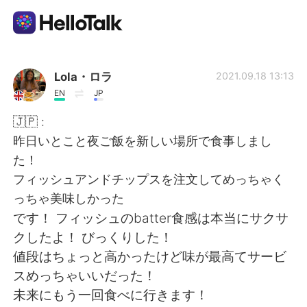
Language Exchange App
Lola・ロラ
2021.09.18 13:13
EN
JP
AI Grammar Checker
🇯🇵 :
昨日いとこと夜ご飯を新しい場所で食事しまし
English
た！
フィッシュアンドチップスを注文してめっちゃく
っちゃ美味しかった
简体中文
繁體中文
です！ フィッシュのbatter食感は本当にサクサ
クしたよ！ びっくりした！
Español
العربية
値段はちょっと高かったけど味が最高てサービ
スめっちゃいいだった！
Français
Deutsch
未来にもう一回食べに行きます！