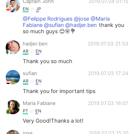
Captain John
2019.07.04 01:15
EN
JP
@Felippe Rodrigues @jose @Maria
Fabiane @sufian @hadjer.ben
thank you
so much guys 😊🌸💐
hadjer.ben
2019.07.03 21:53
AR
EN
Thank you so much
sufian
2019.07.03 17:24
AR
EN
Thank you for important tips
Maria Fabiane
2019.07.03 16:07
PT
EN
Very Good!Thanks a lot!
jose
2019.07.03 15:10