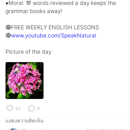
Deutsch
日本語
♦️Moral: 💯 words reviewed a day keeps the
grammar books away!
한국어
Русский
🔵FREE WEEKLY ENGLISH LESSONS
Indonesia
Italiano
🔴
www.youtube.com/SpeakNatural
Türkçe
Tiếng Việt
Picture of the day
Português
52
6
แสดงความคิดเห็น