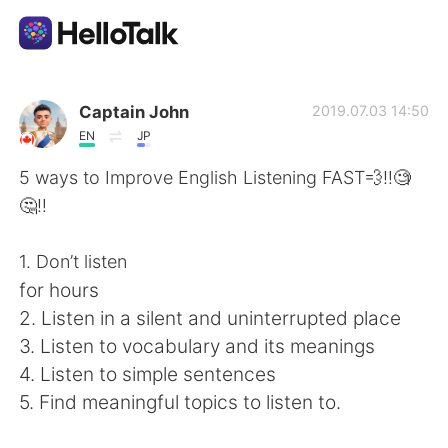
แอปแลกเปลี่ยนทางภาษา
Captain John
2019.07.03 14:50
EN
JP
AI Grammar Checker
5 ways to Improve English Listening FAST💨‼️🧐
🤔‼️
ไทย
1. Don’t listen
for hours
English
简体中文
2. Listen in a silent and uninterrupted place
3. Listen to vocabulary and its meanings
繁體中文
Español
4. Listen to simple sentences
5. Find meaningful topics to listen to.
العربية
Français