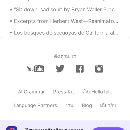
“Sit down, sad soul” by Bryan Waller Procter. SIT down, sad soul, and count The moments flying...
Excerpts from Herbert West—Reanimator by H.P. Lovecraft. I. FROM THE DARK Memories and possibi...
Los bosques de secuoyas de California albergan los árboles más grandes del mundo. El más grand...
ติดตามเรา
AI Grammar
Press Kit
เว็บ HelloTalk
Language Partners
งาน
Blog
เกี่ยวกับ