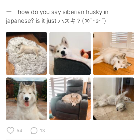
Deutsch
日本語
ー how do you say siberian husky in
한국어
ไทย
japanese? is it just ハスキ？(ㆀ˘･з･˘)
Indonesia
Italiano
Türkçe
Tiếng Việt
Português
54
13