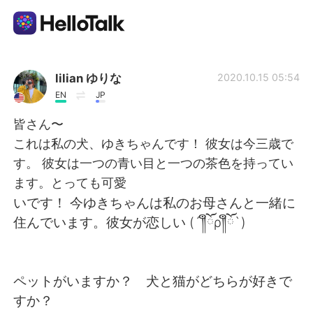
Приложение для Языкового Обмена
lilian ゆりな
2020.10.15 05:54
EN
JP
AI Grammar Checker
皆さん〜
これは私の犬、ゆきちゃんです！ 彼女は今三歳で
Русский
す。 彼女は一つの青い目と一つの茶色を持ってい
ます。とっても可愛
いです！ 今ゆきちゃんは私のお母さんと一緒に
English
简体中文
住んでいます。彼女が恋しい (´༎ຶོρ༎ຶོ`)
繁體中文
Español
ペットがいますか？ 犬と猫がどちらが好きで
العربية
Français
すか？