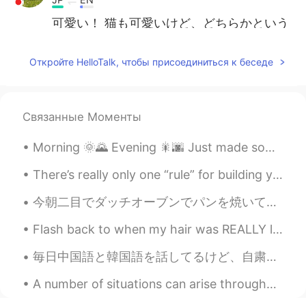
可愛い！ 猫も可愛いけど、どちらかという
と犬の方が好きです！
Откройте HelloTalk, чтобы присоединиться к беседе
Yuri
2020.10.15 06:00
JP
EN
皆さん〜
Связанные Моменты
これは私の犬、ゆきちゃんです！
Morning 🌞🌄 Evening 🎇🌆 Just made some fried chicken with mashed potatoes and broccoli 🥔 🍗 🥦 Ha...
彼女は今三歳です。
彼女は一つの青い目と一つの茶色を持
There’s really only one “rule” for building your vocabulary: “Use it or lose it.” When you are le...
っています。
今朝二目でダッチオーブンでパンを焼いて見た This morning for the second time I tried cooking bread in a Dutch oven 今回も...
彼女は一つの青い目と一つの茶色を持
っています。
👉彼女の目は、片方が青
Flash back to when my hair was REALLY long. I miss it! ~ When was the last time you cut your ha...
でもう片方が茶色です。
毎日中国語と韓国語を話してるけど、自粛してから日本語使う機会が完全になくなっちゃってぴえん 毎日日本のドラマ観てるし、日英翻訳の仕事もそろそろ始まるけど、やっぱ日本人と話したいなぁ😭 あと一年...
とっても可愛いです！
A number of situations can arise throughout a lifetime that may cause a person to feel that their...
今ゆきちゃんは私のお母さんと一緒に住ん
でいます。