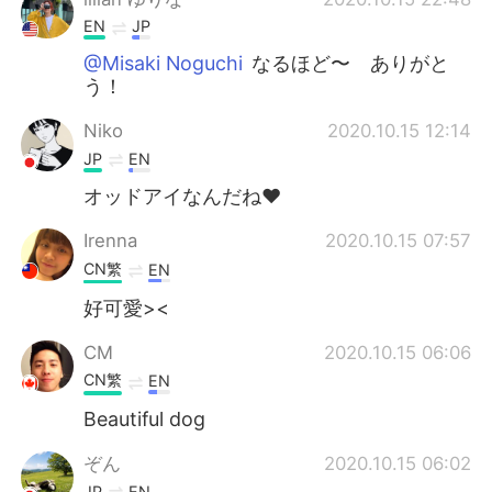
EN
JP
@Misaki Noguchi
なるほど〜 ありがと
う！
Niko
2020.10.15 12:14
JP
EN
オッドアイなんだね❤️
Irenna
2020.10.15 07:57
CN繁
EN
好可愛><
CM
2020.10.15 06:06
CN繁
EN
Beautiful dog
ぞん
2020.10.15 06:02
JP
EN