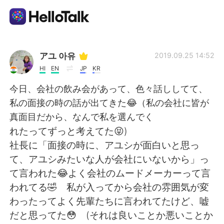
語学交換アプリ
アユ 아유
2019.09.25 14:52
HI
EN
JP
KR
AI Grammar Checker
今日、会社の飲み会があって、色々話ししてて、
私の面接の時の話が出てきた😂（私の会社に皆が
日本語
真面目だから、なんで私を選んでく
れたってずっと考えてた😝)
社長に「面接の時に、アユシが面白いと思っ
English
简体中文
て、アユシみたいな人が会社にいないから」っ
て言われた😂よく会社のムードメーカーって言
繁體中文
Español
われてる🤣 私が入ってから会社の雰囲気が変
わったってよく先輩たちに言われてたけど、嘘
العربية
Français
だと思ってた😳 (それは良いことか悪いことか