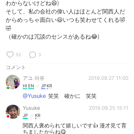
Deutsch
한국어
わからないけどね😆)
そして、私の会社の偉い人はほとんど関西人だ
Русский
ไทย
からめっちゃ面白い😃いつも笑わせてくれる🤣
🤣
Indonesia
Italiano
（確かのは冗談のセンスがあるね😂)
Türkçe
Tiếng Việt
52
3
Português
コメント
アユ 아유
2019.09.27 11:00
HI
EN
JP
KR
@Yusuke
笑笑 確かに 笑笑
Yusuke
2019.09.25 15:11
JP
KR
関西人褒められて嬉しいです👍 漫才見て育
ちましたからね😋