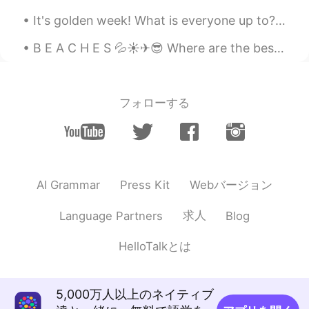
It's golden week! What is everyone up to? We're drinking (at home!) till the morning 😂 It's been...
B E A C H E S 💦☀✈😎 Where are the best beaches? Bali? Tahiti? Maui? Cali? Palawan? Jeju? Thailand...
フォローする
Webバージョン
AI Grammar
Press Kit
求人
Language Partners
Blog
HelloTalkとは
5,000万人以上のネイティブ