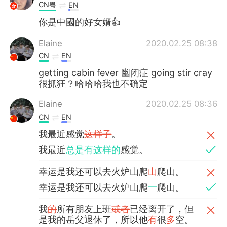
CN粤
EN
你是中國的好女婿👍
Elaine
2020.02.25 08:38
CN
EN
getting cabin fever 幽闭症 going stir cray
很抓狂？哈哈哈我也不确定
Elaine
2020.02.25 08:36
CN
EN
我最近感觉
这样子
。
我最近
总是有这样的
感觉。
幸运是我还可以去火炉山爬
山
爬山。
幸运是我还可以去火炉山爬
一
爬山。
我
的
所有朋友上班
或者
已经离开了，但
是我的岳父退休了，所以他
有
很
多
空。