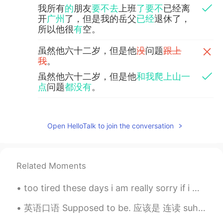
我所有
的
朋友
要不去
上班
了要不
已经离
开
广州
了，但是我的岳父
已经
退休了，
所以他很
有
空。
虽然他六十二岁，但是他
没
问题
跟上
我
。
虽然他六十二岁，但是他
和我爬上山一
点
问题
都没有
。
天气好舒服，景色好看，玩得开心！
天气
很舒适，阳光
好舒服，景色好看，
Open HelloTalk to join the conversation
玩得开心！
我也开心找到了一个营业的书店。
Related Moments
我也
很
开心找到了一个营业的书店。
too tired these days i am really sorry if i make anyone waiting for replying 😢😢i really hate to ...
它有很少英文书，但是我买了
一
本
书
：
Jack London的Call of the Wild和White
英语口语 Supposed to be. 应该是 连读 suh-poh-sta-be It's supposed to be good. 应该很好 连读 it-suh-poh-sta-be...
Fang.