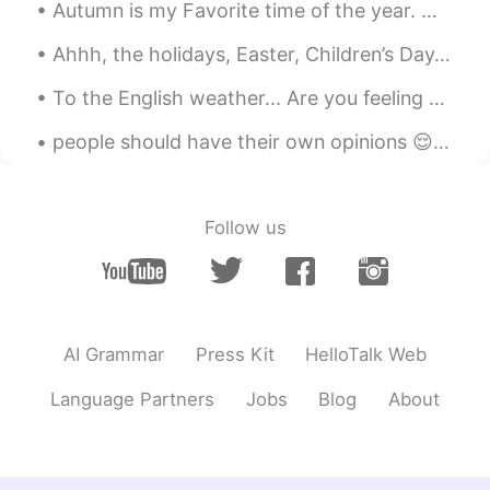
Autumn is my Favorite time of the year. With the season slowly creeping up on us, I get excited f...
尽管
它
只
有很少
的
英文书，但是我
还是
买
到
了
两
本：Jack London的Call of the
Ahhh, the holidays, Easter, Children’s Day, and of course, Golden Week! The holidays are great to...
Wild和White Fang.
To the English weather... Are you feeling okay? I’m here for you if you need someone to talk ...
我以前读
了
很多他的短故事，而且他是
其中的我最爱的作家。
people should have their own opinions 😌 if you live on other people opinions that you don’t agree...
我以前读
过
很多他的短故事，而且他是
其中的我最爱的作家。
Follow us
Anna
2020.02.22 02:57
CN
EN
@John 约翰
😝😝😝😝😝😝😝😝
Chaney Zeng
2020.02.22 01:59
AI Grammar
Press Kit
HelloTalk Web
CN
EN
Language Partners
Jobs
Blog
About
@John 约翰
haha got it
John 约翰
2020.02.22 01:30
EN
CN