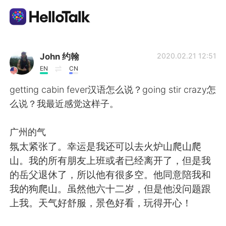
Language Exchange App
John 约翰
2020.02.21 12:51
EN
CN
AI Grammar Checker
getting cabin fever汉语怎么说？going stir crazy怎
么说？我最近感觉这样子。
English
广州的气
氛太紧张了。幸运是我还可以去火炉山爬山爬
简体中文
繁體中文
山。我的所有朋友上班或者已经离开了，但是我
的岳父退休了，所以他有很多空。他同意陪我和
Español
العربية
我的狗爬山。虽然他六十二岁，但是他没问题跟
上我。天气好舒服，景色好看，玩得开心！
Français
Deutsch