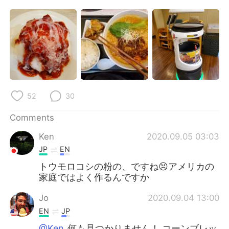
日本語
한국어
Русский
ไทย
Indonesia
Italiano
Türkçe
Tiếng Việt
52
30
Português
Comments
Ken
2020.09.05 03:03
JP
EN
トウモロコシの粉の、ですね😣アメリカの
家庭ではよく作るんですか
Jo
2020.09.04 13:00
EN
JP
@Ken
何も見つかりません！ コーンブレッ