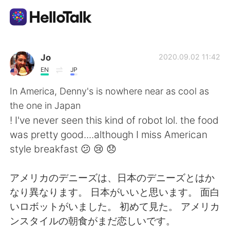
Language Exchange App
Jo
2020.09.02 11:42
EN
JP
AI Grammar Checker
In America, Denny's is nowhere near as cool as
the one in Japan
English
! I've never seen this kind of robot lol. the food
was pretty good....although I miss American
style breakfast 😕 😢 😞
简体中文
繁體中文
アメリカのデニーズは、日本のデニーズとはか
Español
العربية
なり異なります。 日本がいいと思います。 面白
いロボットがいました。 初めて見た。 アメリカ
Français
Deutsch
ンスタイルの朝食がまだ恋しいです。