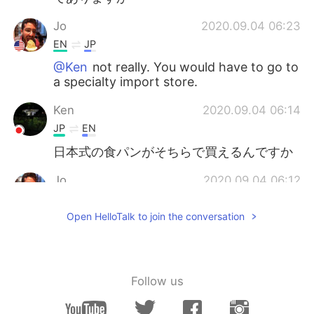
Jo
2020.09.04 06:23
EN
JP
@Ken
not really. You would have to go to
a specialty import store.
Ken
2020.09.04 06:14
JP
EN
日本式の食パンがそちらで買えるんですか
Jo
2020.09.04 06:12
EN
JP
Open HelloTalk to join the conversation
@Ken
it depends on the kind you order. I
prefer Japanese bread though lol
Ken
2020.09.04 06:09
Follow us
JP
EN
日本のような四角い柔らかい食パン🍞とい