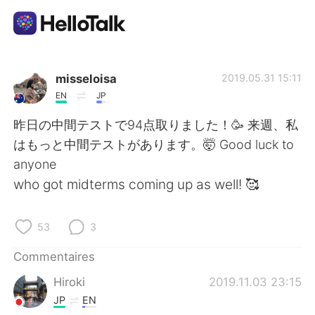
Appli d'échange linguistique
misseloisa
2019.05.31 15:11
EN
JP
AI Grammar Checker
昨日の中間テストで94点取りました！🥳 来週、私
はもっと中間テストがあります。🤯 Good luck to
Français
anyone
who got midterms coming up as well! 🥰
English
简体中文
53
3
繁體中文
Español
Commentaires
Hiroki
2019.11.03 23:15
العربية
Deutsch
JP
EN