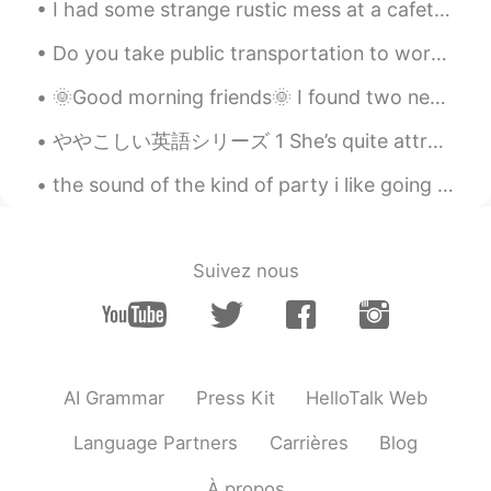
I had some strange rustic mess at a cafeteria today, I still don't know what I ate?? What do you ...
Do you take public transportation to work? This is the New Jersey Public Train Transit. I take th...
🌞Good morning friends🌞 I found two new condiment products at the grocery store today👌🏻 I can't wa...
ややこしい英語シリーズ 1 She’s quite attractive アメリカ：彼女はとても素敵だ イギリス: 彼女はまあまあ素敵かな Quite - アメリカでは「とても」だけど、イ...
the sound of the kind of party i like going to😌 私が好きなパーティーはこんな感じ así suenan las fiestas que me en...
Suivez nous
AI Grammar
Press Kit
HelloTalk Web
Language Partners
Carrières
Blog
À propos