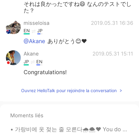
日本語
한국어
それは良かったですね😄 なんのテストでし
た？
Русский
ไทย
misseloisa
2019.05.31 16:36
EN
JP
Indonesia
Italiano
@Akane
ありがとう😊❤️
Türkçe
Tiếng Việt
Akane
2019.05.31 15:11
JP
EN
Português
Congratulations!
Ouvrez HelloTalk pour rejoindre la conversation
Moments liés
가랑비에 옷 젖는 줄 모른다🌧️🌨️❤️ You do not realise your clothes are getting wet in a drizzle hold on to y...