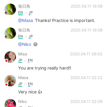
毎日鳥
2020.04.11 16:08
EN
JP
@Masa
Thanks! Practice is important.
毎日鳥
2020.04.11 16:08
EN
JP
@Niko
😄
Misa
2020.04.11 09:03
JP
EN
You are trying really hard‼︎
Masa
2020.04.11 02:22
JP
EN
Very nice 👍
Niko
2020.04.11 02:09