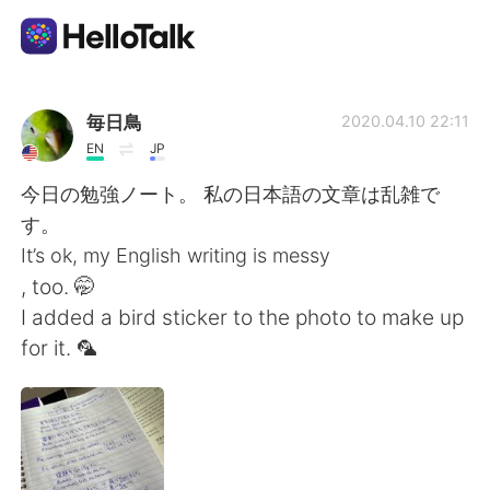
Language Exchange App
毎日鳥
2020.04.10 22:11
EN
JP
AI Grammar Checker
今日の勉強ノート。 私の日本語の文章は乱雑で
す。
English
It’s ok, my English writing is messy
, too. 🤭
I added a bird sticker to the photo to make up
简体中文
繁體中文
for it. 🦜
Español
العربية
Français
Deutsch