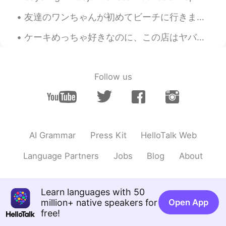
🦜🦜🦜かわいい！😊🌸
友達のワンちゃんが初めてビーチに行きました。泳ぎたがってるけど寒くすぎました。鳥を追いかけてたけど波が来てた時、後ずさりしてしまいました。 名前は「Zoey」です。ゾーイちゃんは本当に優しいワ...
ケーキめっちゃ好きなのに、この店はヤバすぎる！誰か僕と一緒にケーキを食べませんか？ 🎂 Even though I really like cake, this restaurant is ...
Follow us
AI Grammar
Press Kit
HelloTalk Web
Language Partners
Jobs
Blog
About
Learn languages with 50
million+ native speakers for
Open App
free!