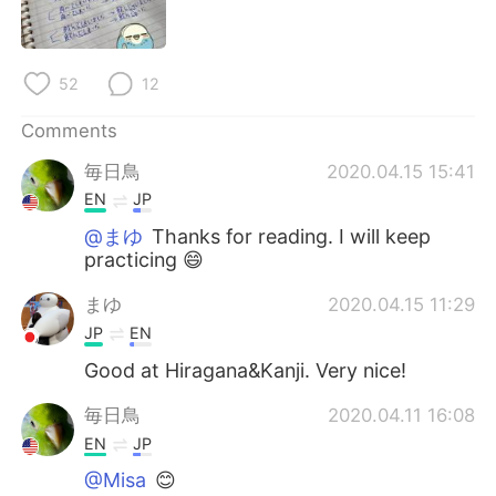
日本語
한국어
Русский
ไทย
52
12
Indonesia
Italiano
Comments
毎日鳥
2020.04.15 15:41
Türkçe
Tiếng Việt
EN
JP
Português
@まゆ
Thanks for reading. I will keep
practicing 😄
まゆ
2020.04.15 11:29
JP
EN
Good at Hiragana&Kanji. Very nice!
毎日鳥
2020.04.11 16:08
EN
JP
@Misa
😊