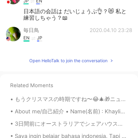
JP
EN
日本語の会話は だいじょうぶ👌？😻 私と
練習しちゃう？📖
毎日鳥
2020.04.10 23:28
EN
JP
@マコトmakoto
😄
毎日鳥
2020.04.10 23:26
Open HelloTalk to join the conversation
EN
JP
@Uno
☺️
Related Moments
マコトmakoto
2020.04.10 23:22
もうクリスマスの時期ですね〜😂🎄🎁ニューヨークより早い！😆ニトリ新宿タカシマヤタイムズスクエア店 It’s already Christmas season, earlier than New...
JP
EN
凄い熱心ですね。負けずに英語力を磨きま
About me/自己紹介 • Name(名前) : Khaylin • Where are you from?(出身) : Indonesia 🇮🇩 • Height (背の高さ) : 15...
す🤓
3日間前にオーストラリアでシェアハウスに引っ越したんですけど, オーナーさんは日本人のおばあちゃんなんで家に住んでます。今夜定食を作って頂いた😭 優しすぎ!!🥺 なぜか日本人っていつも優しくして...
Uno
2020.04.10 22:15
Saya ingin belajar bahasa indonesia. Tapi saya tidak tahu harus mulai dari mana. Bisakah Anda men...
JP
EN