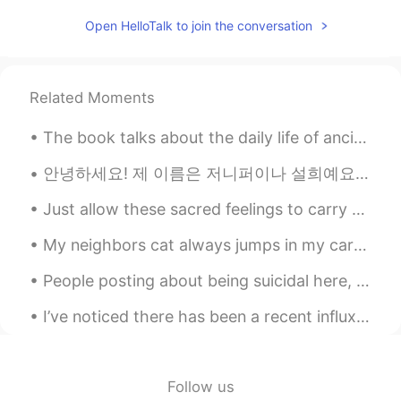
KR
EN
Open HelloTalk to join the conversation
@11Amas
he says 한글이 최고죠 이렇게 써
도 한국인들은 다 알아들어요ㅋㅋㅋㅋ what
a cool
Related Moments
Ella
2020.01.10 08:38
KR
EN
The book talks about the daily life of ancient Chinese people—their houses, vehicles, clothes, an...
혹시 중국어 발음을 한글로 적으면서 공부하
안녕하세요! 제 이름은 저니퍼이나 설희예요 반갑습니다 저는 독일 사람인데 영국과 호주에서 살았기 때문에 영어와 독일어 할 수 있어요. 지금은 한국에 살고 있고 거의 2년 전...
시는 거예요? 😯
Just allow these sacred feelings to carry you to a place of solitude and serenity within your spi...
강상모
2020.01.10 08:37
KR
EN
My neighbors cat always jumps in my car when I open the door, but I don’t like cats but this cat ...
지금은 사용하지않는 소리들까지 포함하면
People posting about being suicidal here, it terrifies😨 me ! especially frustrating😫... not to be...
거의 모든 소리를 쓸 수 있었다고 해요. 불행
히도 일제강점기때 문화말살정책에 의해 사
I’ve noticed there has been a recent influx of new accounts here. So it’s the perfect opportunity...
용하지 않게 되었어요.😣
안홍철 HONGCHEOL
2020.01.10 08:35
KR
EN
Follow us