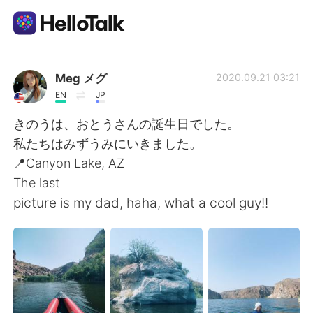
Language Exchange App
Meg メグ
2020.09.21 03:21
EN
JP
AI Grammar Checker
きのうは、おとうさんの誕生日でした。
私たちはみずうみにいきました。
English
📍Canyon Lake, AZ
The last
picture is my dad, haha, what a cool guy!!
简体中文
繁體中文
Español
العربية
Français
Deutsch