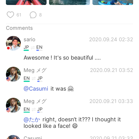
日本語
한국어
61
8
Русский
ไทย
Comments
Indonesia
Italiano
sario
2020.09.24 02:32
JP
EN
Türkçe
Tiếng Việt
Awesome ! It's so beautiful ....
Português
Meg メグ
2020.09.21 03:52
EN
JP
@Casumi
it was 🤗
Meg メグ
2020.09.21 03:33
EN
JP
@たか
right, doesn’t it??? I thought it
looked like a face! 😄
Casumi
2020.09.21 03:32