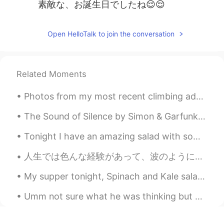
素敵な、お誕生日でしたね😌😌
Open HelloTalk to join the conversation
Related Moments
Photos from my most recent climbing adventure. 🧗⛰ Fotos de mi aventura de escalada más reciente. ...
The Sound of Silence by Simon & Garfunkel. Part 2 of 2. "Fools," said I, "You do not know Sile...
Tonight I have an amazing salad with some of the Salmon I cut up the other day and some raspberri...
人生では色んな経験があって、波のようにある時浮かれていれば、溺れている時もある。さっきすごく嫌なことを知って、今はちょっとショックになっている。でもこう考えた。常に幸せでいられたらいいけど、常に...
My supper tonight, Spinach and Kale salad with crab meat, multiple beans, veggies and a nice ses...
Umm not sure what he was thinking but definitely not in the right mind 😂😂😂 maybe he had too poop ...