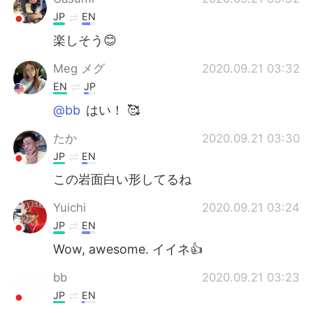
JP
EN
楽しそう😊
Meg メグ
2020.09.21 03:32
EN
JP
@bb
はい！ 🥰
たか
2020.09.21 03:30
JP
EN
この岩面白い形してるね
Yuichi
2020.09.21 03:24
JP
EN
Wow, awesome. イイネ👍
bb
2020.09.21 03:23
JP
EN