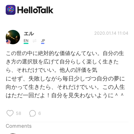
Language Exchange App
エル
2020.01.14 11:04
EN
JP
AI Grammar Checker
この世の中に絶対的な価値なんてない。自分の生
き方の選択肢を広げて自分らしく楽しく生きた
English
ら、それだけでいい。他人の評価を気
にせず、失敗しながら毎日少しづつ自分の夢に
向かって生きたら、それだけでいい。この人生
简体中文
繁體中文
はただ一回だよ！自分を見失わないように＾＾
Español
العربية
58
6
Français
Deutsch
Comments