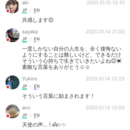
日本語
한국어
aki
2020.01.15 13:10
JP
EN
Русский
ไทย
共感します😊
Indonesia
Italiano
sayaka
2020.01.14 21:00
JP
EN
Türkçe
Tiếng Việt
一度しかない自分の人生を、全く後悔ない
ようにすることは難しいけど、できるだけ
Português
そういう心持ちで生きていきたいよね😊💓
素敵な言葉をありがとう☺️☺️
Yukino
2020.01.14 12:23
JP
EN
そういう言葉に励まされます！
ann
2020.01.14 12:03
JP
EN
天使の声…！👼✨✨