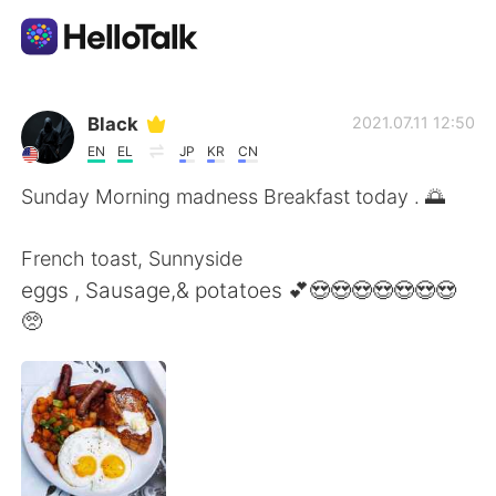
Aplikasi Pertukaran Bahasa
Black
2021.07.11 12:50
EN
EL
JP
KR
CN
AI Grammar Checker
Sunday Morning madness Breakfast today . 🌅
Indonesia
French toast, Sunnyside
eggs , Sausage,& potatoes 💕😍😍😍😍😍😍😍
🥺
English
简体中文
繁體中文
Español
العربية
Français