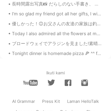
長時間露出写真📸 だらしのない手書き、 ハート、 スター、 と巨人。 Long exposure photography📸 Messy handwriting, Hearts, Stars,...
I’m so glad my friend got all her gifts, I wish this virus was gone so I can visit her!!! I’m so...
優しかった！😊お父さんの友達の家族は釣りした。🎣でも魚のアレルギーがるから、僕に二匹をもらった。これは鱒だ。レインボートラウトと言う。スジコみたいなのはあった。 金曜日はフィッシュフライデーだ...
Today I also admired all the flowers at my brother's house. His front porch is hidden behind all...
ブロードウェイでアラジンを見ました!素晴らしいショーでした!また、ジーニーはすぐにディズニーの世界に来ます!私は彼に会おうとします! 🤩 I saw Aladdin on Broadway! ...
Tonight dinner is homemade pizza 🍕 ^^ fresh dough from scratch! Half vegetarian 🌱and half meat 🍖 ...
Ikuti kami
AI Grammar
Press Kit
Laman HelloTalk