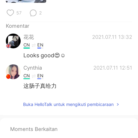
Deutsch
日本語
57
2
한국어
Русский
Komentar
ไทย
Italiano
花花
2021.07.11 13:32
CN
EN
Türkçe
Tiếng Việt
Looks good😍☺
Português
Cynthia
2021.07.11 12:51
CN
EN
这肠子真给力
Buka HelloTalk untuk mengikuti pembicaraan
Moments Berkaitan