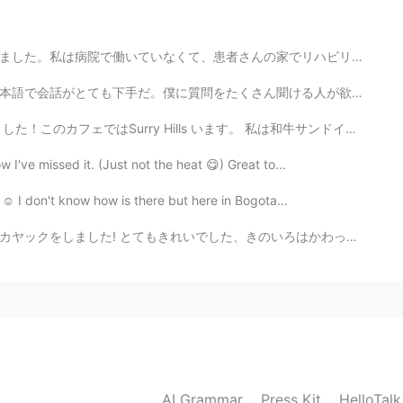
家でリハビリあげます。最近、とても忙しかった。たぶん、最近が一番忙しくなりました。私はまだ入院したり、in...
聞ける人が欲しい。僕は自分で会話できない。自分のストーリーも教えてください。毎週練習したい人がいる？1週間...
 います。 私は和牛サンドイッチを食べました。私の一番好きなデザートは抹茶 Mille Fueille と...
w I've missed it. (Just not the heat 😋) Great to...
 ☺️ I don't know how is there but here in Bogota...
のいろはかわった。 たびきをしました、うれしかったです！ Recently I rented a cab...
2020.11.21 22:28
, just fun with him, now as always. ☺️今日は、日本は良い夫
*).｡.:*♡
2020.11.21 03:22
AI Grammar
Press Kit
HelloTal