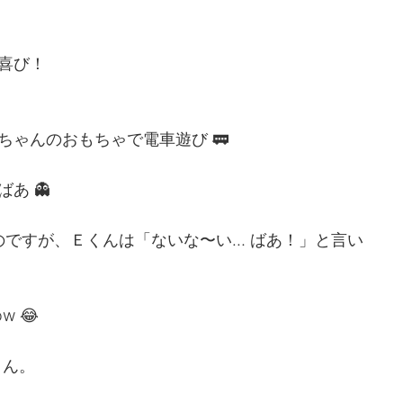
喜び！
ちゃんのおもちゃで電車遊び 🚃
あ 👻
びなのですが、Ｅくんは「ないな〜い… ばあ！」と言い
now 😂
くん。