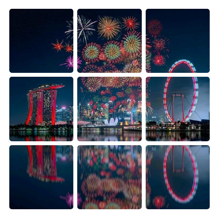
日本語
한국어
Русский
ไทย
Indonesia
Italiano
Türkçe
Tiếng Việt
Português