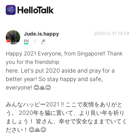
Appli d'échange linguistique
Jude.is.happy
2020.12.31 14:59
EN
JP
AI Grammar Checker
Happy 2021 Everyone, from Singapore!! Thank
you for the friendship
Français
here. Let's put 2020 aside and pray for a
better year! So stay happy and safe,
everyone! 😊🙏😉
English
简体中文
みんなハッピー2021 !! ここで友情をありがと
繁體中文
Español
う。 2020年を脇に置いて、より良い年を祈り
ましょう！ 皆さん、幸せで安全なままでいてく
العربية
Deutsch
ださい！😊🙏😉