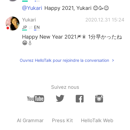
@Yukari
Happy 2021, Yukari 😊🥳😉
Yukari
2020.12.31 15:24
JP
EN
Happy New Year 2021🎆🎇 1分早かったね
😁💧
Ouvrez HelloTalk pour rejoindre la conversation
Suivez nous
AI Grammar
Press Kit
HelloTalk Web