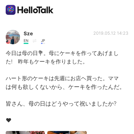
Приложение для Языкового Обмена
Sze
2019.05.12 14:23
EN
JP
AI Grammar Checker
今日は母の日💐。母にケーキを作ってあげまし
た! 昨年もケーキを作りました。
Русский
ハート形のケーキは先週にお店ヘ買った。ママ
は何も欲しくないから、ケーキを作ったんだ。
English
简体中文
皆さん、母の日はどうやって祝いましたか?
繁體中文
Español
♥️
العربية
Français