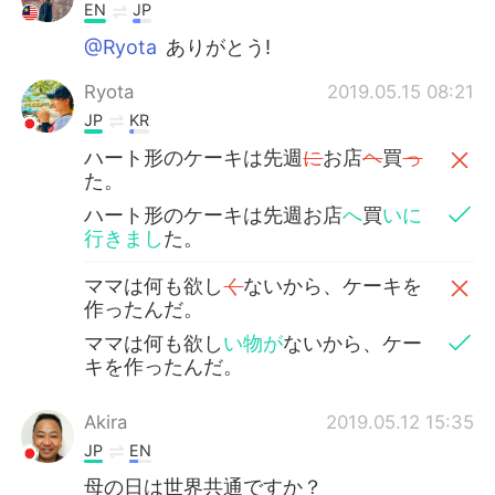
EN
JP
@Ryota
ありがとう!
Ryota
2019.05.15 08:21
JP
KR
ハート形のケーキは先週
に
お店
ヘ
買
っ
た。
ハート形のケーキは先週お店
へ
買
いに
行きまし
た。
ママは何も欲し
く
ないから、ケーキを
作ったんだ。
ママは何も欲し
い物が
ないから、ケー
キを作ったんだ。
Akira
2019.05.12 15:35
JP
EN
母の日は世界共通ですか？