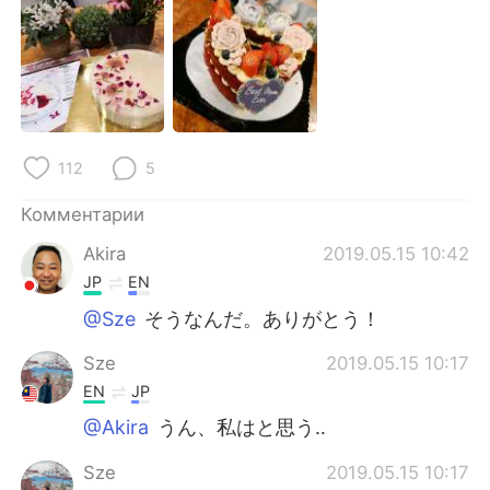
Deutsch
日本語
한국어
ไทย
Indonesia
Italiano
112
5
Türkçe
Tiếng Việt
Комментарии
Português
Akira
2019.05.15 10:42
JP
EN
@Sze
そうなんだ。ありがとう！
Sze
2019.05.15 10:17
EN
JP
@Akira
うん、私はと思う‥
Sze
2019.05.15 10:17