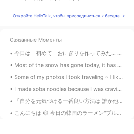
Откройте HelloTalk, чтобы присоединиться к беседе
Связанные Моменты
今日は 初めて おにぎりを作ってみた… 教えて下さいね😅 貴方の一番好きな おにぎりの中は 何？ ツナマヨや さばが 好き ところで 虹見た イギリスで 「虹の終わりで 金が 有る 」と言...
Most of the snow has gone today, it has been a lovely walk out but it is still very cold!! 🥶 I c...
Some of my photos I took traveling ~ I like photography as a hobby and consider myself an amateur...
I made soba noodles because I was craving it 😂 The last time I had it was in Japan and I think mi...
「自分を元気づける一番良い方法は 誰か他の人を元気づけてあげることだ」🌈✨ The best way to help yourself is to help others. ✨🌈 確かに! ...
こんにちは 😊 今日の韓国のラーメン"プルタク炒め麺"を食べました。 韓国で一番辛いラーメンです。辛すぎて全ての韓国人が食べるわけではありません。 私も少し無理です。😅 辛くて痛いですが,おいし...