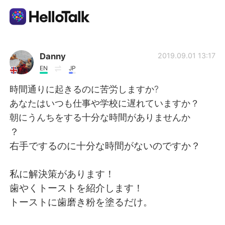
Language Exchange App
Danny
2019.09.01 13:17
EN
JP
AI Grammar Checker
時間通りに起きるのに苦労しますか?
あなたはいつも仕事や学校に遅れていますか？
English
朝にうんちをする十分な時間がありませんか
？
右手でするのに十分な時間がないのですか？
简体中文
繁體中文
私に解決策があります！
Español
العربية
歯やくトーストを紹介します！
トーストに歯磨き粉を塗るだけ。
Français
Deutsch