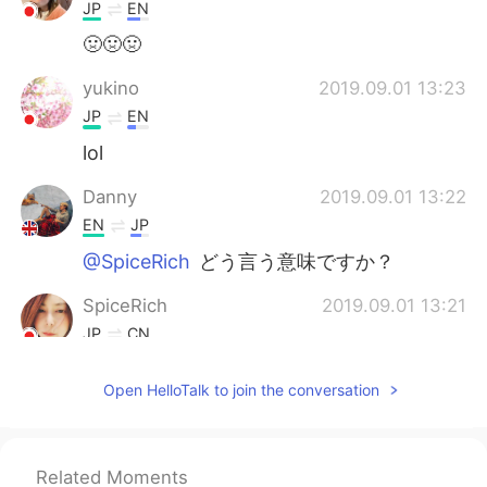
JP
EN
🤢🤢🤢
yukino
2019.09.01 13:23
JP
EN
lol
Danny
2019.09.01 13:22
EN
JP
@SpiceRich
どう言う意味ですか？
SpiceRich
2019.09.01 13:21
JP
CN
日本人ですよね？（笑）
Open HelloTalk to join the conversation
Chisato
2019.09.01 13:21
JP
EN
You are sooo ingenious! I'll try it!!!!
Related Moments