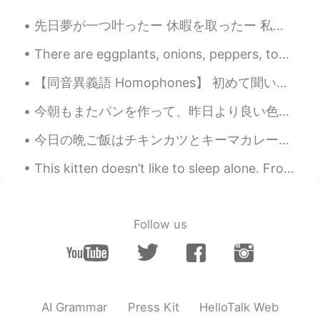
oden
2019.09.01 13:21
先日夢が一つ叶ったー 休暇を取ったー 私は平日休みが大好きだー 空気が違うんだよねー 平日の楽しい外出💕 私はそれを平日の世界って呼んで居るんだが、 今日は理想の休日😁 前から行ってみたかっ...
JP
EN
There are eggplants, onions, peppers, tomatoes, basil, and parsley growing in our garden. It’s th...
😰
【同音異義語 Homophones】 初めて聞いた英和ダジャレです。 前フリ：Have you ever ate 納豆？ オチ： ネバネバ（never never） Pun（ダジャレ）は...
ken
2019.09.01 13:20
今朝もまたパンを作って、昨日より良い色と形になるように気をつけた This morning I made more bread, and was careful to try for a bet...
JP
EN
Lol
今日の晩ご飯はチキンカツとキーマカレーです！🍛🤩ターリー屋という店です。美味しそう！いただきまぁーーーす！😆✨ Today I’m having chicken cutlet and keem...
Danny
2019.09.01 13:18
This kitten doesn’t like to sleep alone. From no where it just climbs on you. I tried putting it...
EN
JP
@Misato
excuse you
Follow us
Misato
2019.09.01 13:18
JP
EN
Ewww
AI Grammar
Press Kit
HelloTalk Web