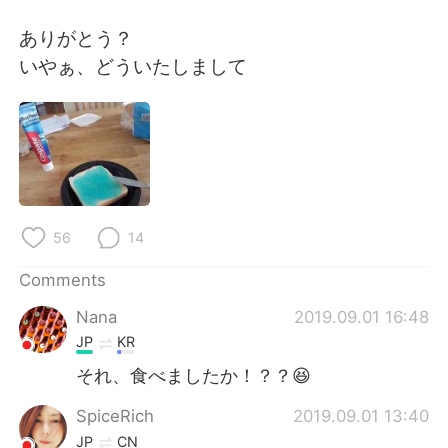
日本語
한국어
ありがとう？
Русский
ไทย
いやぁ、どういたしまして
Indonesia
Italiano
Türkçe
Tiếng Việt
Português
56
14
Comments
Nana
2019.09.01 16:48
JP
KR
それ、食べましたか！？？😆
SpiceRich
2019.09.01 13:40
JP
CN