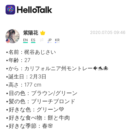
Language Exchange App
紫陽花
2020.07.05 09:46
EN
ES
JP
KR
AI Grammar Checker
•名前：梶谷あじさい
•年齢：27
English
•から：カリフォルニア州モントレー🐠🐬🐙
•誕生日：2月3日
•高さ：177 cm
简体中文
繁體中文
•目の色：ブラウン/グリーン
•髪の色：ブリーチブロンド
Español
العربية
•好きな色：グリーン💚
•好きな食べ物：餅と牛肉
Français
Deutsch
•好きな季節：春🌸