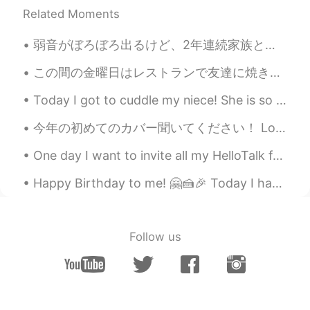
方を見つけました😁🎉
Related Moments
紫陽花
2020.07.05 10:16
弱音がぼろぼろ出るけど、2年連続家族とクリスマス過ごせなくて辛い。僕は10年前からいろんな国に住んできたけど、年末だけは必ず家族と過ごしてた。一人で過ごすのは一年前日本に来てからだけだ。今年で人...
EN
ES
JP
KR
この間の金曜日はレストランで友達に焼き鳥と寿司を食べました。🍣😋🤗 Last Friday, I ate yakitori and sushi with my friends at a res...
@Chiyo
誕生日の仲間!! 😆🎊✨
Today I got to cuddle my niece! She is so small and cute!!!! I can’t wait until she grows up and ...
Chiyo
2020.07.05 10:15
今年の初めてのカバー聞いてください！ Love so sweet - 嵐 🌻🌻🌻 嵐が好きですか？彼らは戻るまで待ちます。ファンとして彼らの長年活動はすごくありがたいです。彼らに今までありがと...
JP
EN
誕生日同じです！😳
One day I want to invite all my HelloTalk friends from around the world to one huge party! Ima...
紫陽花
2020.07.05 10:06
Happy Birthday to me! 🤗🍰🎉 Today I have turned 26. It feels much different to 25. As though the y...
EN
ES
JP
KR
@Vincent
私たちは誕生日の仲間です！🎂
🎈🎉
Follow us
Vincent
2020.07.05 10:05
JP
RU
@紫陽花
そうですね。🍀💐