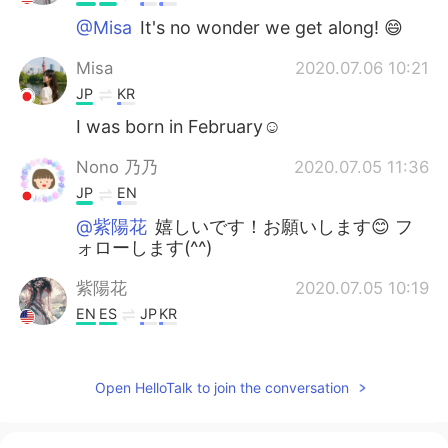
@Misa
It's no wonder we get along! 😄
Misa
2020.07.06 10:21
JP
KR
I was born in February☺️
Nono 乃乃
2020.07.05 11:36
JP
EN
@紫陽花
嬉しいです！お願いします😊 フ
ォローします(^^)
紫陽花
2020.07.05 10:19
EN
ES
JP
KR
@Chiyo
私も！やったー!!!!! 😍🦄🎆👯
Chiyo
2020.07.05 10:18
Open HelloTalk to join the conversation
JP
EN
@紫陽花
このアプリで初めて同じ誕生日の