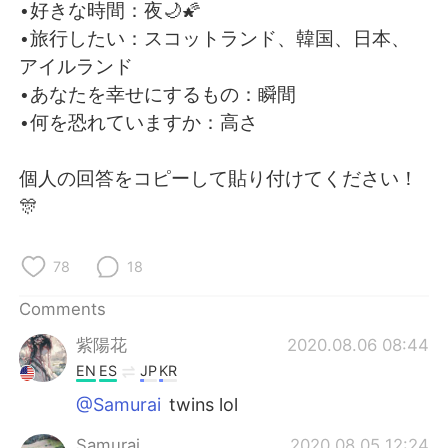
日本語
한국어
•好きな時間：夜🌙🌠
•旅行したい：スコットランド、韓国、日本、
Русский
ไทย
アイルランド
•あなたを幸せにするもの：瞬間
Indonesia
Italiano
•何を恐れていますか：高さ
Türkçe
Tiếng Việt
個人の回答をコピーして貼り付けてください！
🎊
Português
78
18
Comments
紫陽花
2020.08.06 08:44
EN
ES
JP
KR
@Samurai
twins lol
Samurai
2020.08.05 12:24