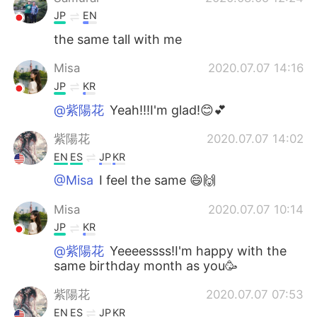
JP
EN
the same tall with me
Misa
2020.07.07 14:16
JP
KR
@紫陽花
Yeah!!!I'm glad!😊💕
紫陽花
2020.07.07 14:02
EN
ES
JP
KR
@Misa
I feel the same 😄🙌
Misa
2020.07.07 10:14
JP
KR
@紫陽花
Yeeeessss!I'm happy with the
same birthday month as you🥳
紫陽花
2020.07.07 07:53
EN
ES
JP
KR