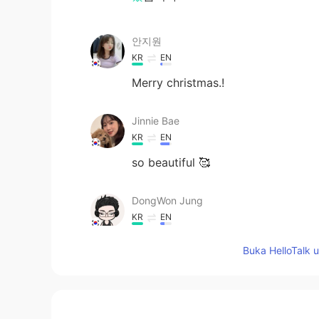
안지원
KR
EN
Merry christmas.!
Jinnie Bae
KR
EN
so beautiful 🥰
DongWon Jung
KR
EN
좋은 하루 보내세요ㅎㅎ
Buka HelloTalk 