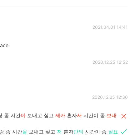
2021.04.01 14:41
face.
2020.12.25 12:52
2020.12.25 12:30
 좀 시간
이
보내고 싶고
제가
혼자
서
시간이 좀
보내
랑 좀 시간
을
보내고 싶고
저
혼자
만의
시간이 좀
필요