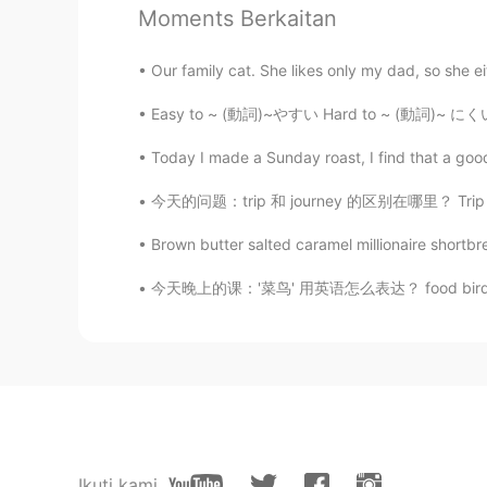
Moments Berkaitan
Our family cat. She likes only my dad, so she e
Easy to ~ (動詞)~やすい Hard to ~ (動詞)~ にくい This
Today I made a Sunday roast, I find that a good
今天的问题：trip 和 journey 的区别在哪里？ Trip - short 
Brown butter salted caramel millionaire shortbre
今天晚上的课：'菜鸟' 用英语怎么表达？ food bird 听起来很好笑，不要说😄
Ikuti kami