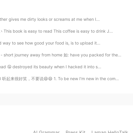
ither gives me dirty looks or screams at me when I...
 book is easy to read This coffee is easy to drink J...
 way to see how good your food is, is to upload it...
journey away from home 如: have you packed for the tr...
ad 🤤 destroyed its beauty when I hacked it into s...
😄 1. To be new I'm new in the company. 2. Newbie I'm...
AI Grammar
Press Kit
Laman HelloTalk