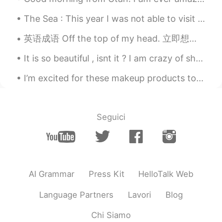
The Sea : This year I was not able to visit my home country for obvious reasons. I was looking...
英语成语 Off the top of my head. 立即想起的事情 Do you have any ideas for a new app? 你对新app有什么想法吗 I can’...
It is so beautiful , isnt it ? I am crazy of shoes. It's also comfortable . Thank you Skechers 👟👟...
I’m excited for these makeup products to ship 🙂 love makeup have to collect everything that this ...
Seguici
AI Grammar
Press Kit
HelloTalk Web
Language Partners
Lavori
Blog
Chi Siamo