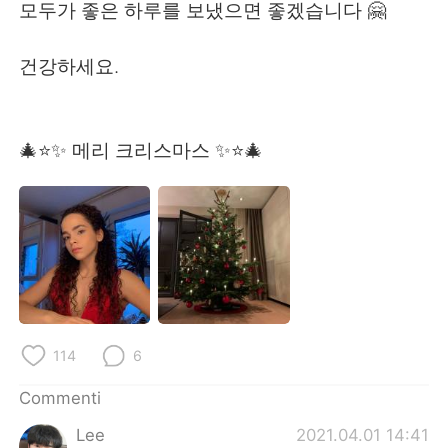
Deutsch
日本語
모두가 좋은 하루를 보냈으면 좋겠습니다 🤗
한국어
Русский
건강하세요.
ไทย
Indonesia
🎄⭐️✨ 메리 크리스마스 ✨⭐️🎄
Türkçe
Tiếng Việt
Português
114
6
Commenti
Lee
2021.04.01 14:41