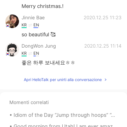
Merry christmas.!
Jinnie Bae
2020.12.25 11:23
KR
EN
so beautiful 🥰
DongWon Jung
2020.12.25 11:14
KR
EN
좋은 하루 보내세요ㅎㅎ
Apri HelloTalk per unirti alla conversazione
Momenti correlati
Idiom of the Day “Jump through hoops” “Jumping through hoops” is a circus term when animals lit...
Good morning from Utah! I am ever amazed at the beauty of my small town. I live in a small town o...