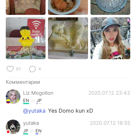
61
4
Комментарии
Liz Mogollon
2020.07.12 23:43
EN
JP
@yutaka
Yes Domo kun xD
yutaka
2020.07.12 18:55
JP
EN