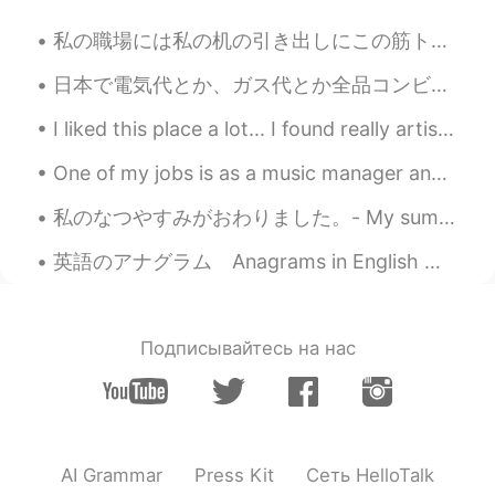
私の職場には私の机の引き出しにこの筋トレのため食べ物を入れた💪🏻😆 At my workplace I put this food for weight-training in my desk ...
日本で電気代とか、ガス代とか全品コンビニで払えるからめっちゃ便利だった。でも簡単にいつでも払えるから払うの忘れた時何回もあった。一番つらいのは、冬にガス代払わなくて、いきなり朝にガスなくなった。...
I liked this place a lot... I found really artistic the tower... I couldn't enter, but I wanna d...
One of my jobs is as a music manager and producer. So I’m always looking for great new musicians ...
私のなつやすみがおわりました。- My summer vacation is over. 😓 とてもたのしいじかんをすごせました。- I had a great time. 😎 I am ba...
英語のアナグラム Anagrams in English 皆さん、アナグラムに慣れていますか？🤔 言葉の文字を並べ替えて、別の言葉が作れます 🔄 ➡️ east (東) は 🪑 seat...
Подписывайтесь на нас
AI Grammar
Press Kit
Сеть HelloTalk