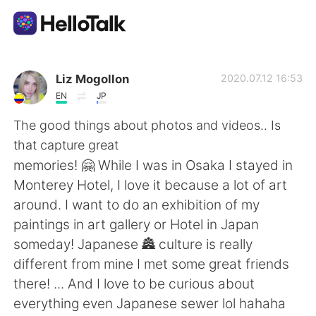
Приложение для Языкового Обмена
Liz Mogollon
2020.07.12 16:53
EN
JP
AI Grammar Checker
The good things about photos and videos.. Is
that capture great
Русский
memories! 🤗 While I was in Osaka I stayed in
Monterey Hotel, I love it because a lot of art
around. I want to do an exhibition of my
English
简体中文
paintings in art gallery or Hotel in Japan
someday! Japanese 🏯 culture is really
繁體中文
Español
different from mine I met some great friends
there! ... And I love to be curious about
العربية
Français
everything even Japanese sewer lol hahaha