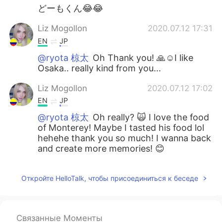
どーもくん😂😂
Liz Mogollon
2020.07.12 17:31
EN
JP
@ryota 椋太
Oh Thank you! 🙏☺️I like
Osaka.. really kind from you...
Liz Mogollon
2020.07.12 17:02
EN
JP
@ryota 椋太
Oh really? 🙀 I love the food
of Monterey! Maybe I tasted his food lol
hehehe thank you so much! I wanna back
and create more memories! 😊
Откройте HelloTalk, чтобы присоединиться к беседе
Связанные Моменты