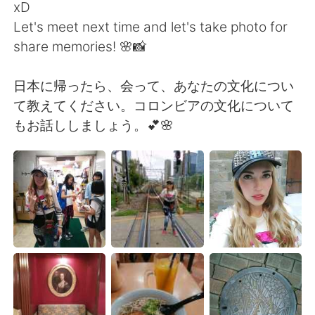
Deutsch
日本語
xD
Let's meet next time and let's take photo for
한국어
ไทย
share memories! 🌸📸
Indonesia
Italiano
日本に帰ったら、会って、あなたの文化につい
て教えてください。コロンビアの文化について
Türkçe
Tiếng Việt
もお話ししましょう。💕🌸
Português