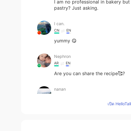
I am no professional in bakery but 
pastry? Just asking.
I can.
CN
EN
yummy 😋
Nephron
AR
EN
Are you can share the recipe🥰?
nanan
CN
EN
เปิด HelloTa
I really want to eat after reading it
Blue
CN
EN