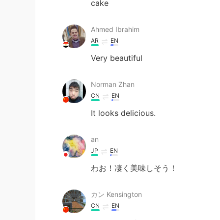
cake
Ahmed Ibrahim
AR
EN
Very beautiful
Norman Zhan
CN
EN
It looks delicious.
an
JP
EN
わお！凄く美味しそう！
カン Kensington
CN
EN