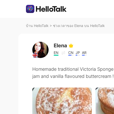
บ้าน HelloTalk
>
ช่วงเวลาของ Elena บน HelloTalk
Elena
EN
CN
JP
AR
Homemade traditional Victoria Sponge c
jam and vanilla flavoured buttercream !