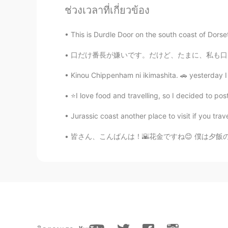
ช่วงเวลาที่เกี่ยวข้อง
😂😂😂look these picture, i was re
This is Durdle Door on the south coast of Dorset
CICY 燕子
CN
EN
口だけ番長が嫌いです。だけど、たまに、私も口だけ番長になってます。😩神様助けて〜 B
上面撒的白色是什么啊
Kinou Chippenham ni ikimashita. 🚗 yesterday I
⭐I love food and travelling, so I decided to p
Clouds
AR
EN
Jurassic coast another place to visit if you tra
I’m jealous 🤣I baked a cake today 
皆さん、こんばんは！🌇花金ですね😊 僕は夕飯の支度を完了してもうすぐお肉を焼き始めま
RIECHI
JP
EN
Looks so delicious!!😊
Sa.A
AR
EN