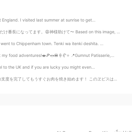
mained the cake that i had failed to make.
 England. I visited last summer at sunrise to get...
2020.05.03 13:09
ased on this image, what English expression can you th...
 went to Chippenham town. Tenki wa itenki deshita. ...
ost my food adventures!🍣🍕🌭🍔🍦🥐⭐ 📍Gumnut Patisserie,...
2020.05.03 12:52
vel to the UK and if you are lucky you might even...
but unfortunately it failed 😔
す！ このヱビスはヱビスの色々な種類の中で私の一番好きな味で、セブンしか売っていなさそうです！すぐ売り切れ...
2020.05.03 12:37
2020.05.03 12:33